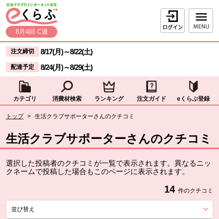
本文へジャンプする。
ページの先頭です。
ログイン
8月4回 C週
ここからサイト内共通メニューです。
サイト内共通メニューをスキップする
8/17(月)
～
8/22(土)
注文締切
8/24(月)
～
8/29(土)
配達予定
カテゴリ
消費材検索
ランキング
注文ガイド
eくらぶ登録
サイト内共通メニューここまで。
ここから現在位置です。
トップ
>
生活クラブサポーターさんのクチコミ
現在位置ここまで
生活クラブサポーターさんのクチコミ
選択した投稿者のクチコミが一覧で表示されます。異なるニッ
クネームで投稿した場合もこのページに表示されます。
14
件のクチコミ
並び替え
を展開する。