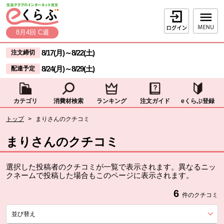
本文へジャンプする。
ページの先頭です。
ログイン
8月4回 C週
ここからサイト内共通メニューです。
サイト内共通メニューをスキップする
8/17(月)
～
8/22(土)
注文締切
8/24(月)
～
8/29(土)
配達予定
カテゴリ
消費材検索
ランキング
注文ガイド
eくらぶ登録
サイト内共通メニューここまで。
ここから現在位置です。
トップ
>
まりさんのクチコミ
現在位置ここまで
まりさんのクチコミ
選択した投稿者のクチコミが一覧で表示されます。異なるニッ
クネームで投稿した場合もこのページに表示されます。
6
件のクチコミ
並び替え
を展開する。