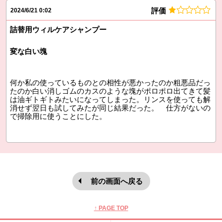
評価
2024/6/21 0:02
詰替用ウィルケアシャンプー
変な白い塊
何か私の使っているものとの相性が悪かったのか粗悪品だっ
たのか白い消しゴムのカスのような塊がポロポロ出てきて髪
は油ギトギトみたいになってしまった。リンスを使っても解
消せず翌日も試してみたが同じ結果だった。 仕方がないの
で掃除用に使うことにした。
前の画面へ戻る
本文ここまで。
ここから共通フッターメニューです。
↑ PAGE TOP