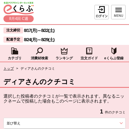
本文へジャンプする。
ページの先頭です。
ログイン
8月4回 C週
ここからサイト内共通メニューです。
サイト内共通メニューをスキップする
8/17(月)
～
8/22(土)
注文締切
8/24(月)
～
8/29(土)
配達予定
カテゴリ
消費材検索
ランキング
注文ガイド
eくらぶ登録
サイト内共通メニューここまで。
ここから現在位置です。
トップ
>
ディアさんのクチコミ
現在位置ここまで
ディアさんのクチコミ
選択した投稿者のクチコミが一覧で表示されます。異なるニッ
クネームで投稿した場合もこのページに表示されます。
1
件のクチコミ
並び替え
を展開する。