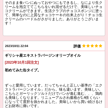
そのまま食パンにぬっておやつにもできるし、なにより生ク
リームを泡立ててこちらをいれ混ぜるだけで、美味しいチョ
コクリームができます。生活クラブのチョコスポンジに塗っ
て、簡単なのに上質なチョコケーキの出来上がり！チョコ生
クリームのハードルがさがりました。ありがとうございま
す！
評価
2023/10/11 22:04
ギリシャ産エキストラバージンオリーブオイル
[2023年10月1回注文]
初めてみた缶タイプ。
ずっと愛用しています。だってちゃんと正しい基準の「エク
ストラバージンオイル」だから。味も違います。美味しい。
こちらとガーリックソルトだけでパンが進む進む、、、鶏肉
も美味しくなります。リニューアルされ価格が1.4倍くらい
になってて度肝を抜かれました。美味しいから買い続けるけ
どお財布に痛いです。