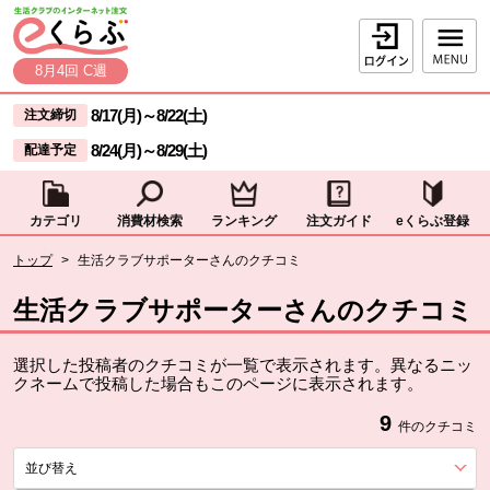
本文へジャンプする。
ページの先頭です。
ログイン
8月4回 C週
ここからサイト内共通メニューです。
サイト内共通メニューをスキップする
8/17(月)
～
8/22(土)
注文締切
8/24(月)
～
8/29(土)
配達予定
カテゴリ
消費材検索
ランキング
注文ガイド
eくらぶ登録
サイト内共通メニューここまで。
ここから現在位置です。
トップ
>
生活クラブサポーターさんのクチコミ
現在位置ここまで
生活クラブサポーターさんのクチコミ
選択した投稿者のクチコミが一覧で表示されます。異なるニッ
クネームで投稿した場合もこのページに表示されます。
9
件のクチコミ
並び替え
を展開する。