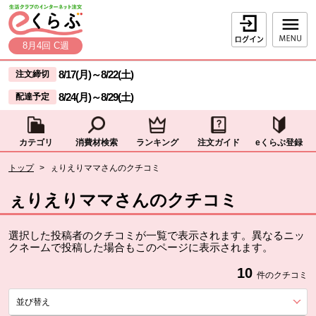
本文へジャンプする。
ページの先頭です。
ログイン
8月4回 C週
ここからサイト内共通メニューです。
サイト内共通メニューをスキップする
8/17(月)
～
8/22(土)
注文締切
8/24(月)
～
8/29(土)
配達予定
カテゴリ
消費材検索
ランキング
注文ガイド
eくらぶ登録
サイト内共通メニューここまで。
ここから現在位置です。
トップ
>
ぇりえりママさんのクチコミ
現在位置ここまで
ぇりえりママさんのクチコミ
選択した投稿者のクチコミが一覧で表示されます。異なるニッ
クネームで投稿した場合もこのページに表示されます。
10
件のクチコミ
並び替え
を展開する。