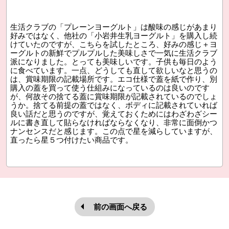
生活クラブの「プレーンヨーグルト」は酸味の感じがあまり
好みではなく、他社の「小岩井生乳ヨーグルト」を購入し続
けていたのですが、こちらを試したところ、好みの感じ＋ヨ
ーグルトの新鮮でプルプルした美味しさで一気に生活クラブ
派になりました。とっても美味しいです。子供も毎日のよう
に食べています。一点、どうしても直して欲しいなと思うの
は、賞味期限の記載場所です。エコ仕様で蓋を紙で作り、別
購入の蓋を買って使う仕組みになっているのは良いのです
が、何故その捨てる蓋に賞味期限が記載されているのでしょ
うか。捨てる前提の蓋ではなく、ボディに記載されていれば
良い話だと思うのですが、覚えておくためにはわざわざシー
ルに書き直して貼らなければならなくなり、非常に面倒かつ
ナンセンスだと感じます。この点で星を減らしていますが、
直ったら星５つ付けたい商品です。
前の画面へ戻る
本文ここまで。
ここから共通フッターメニューです。