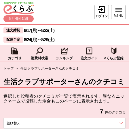
本文へジャンプする。
ページの先頭です。
ログイン
8月4回 C週
ここからサイト内共通メニューです。
サイト内共通メニューをスキップする
8/17(月)
～
8/22(土)
注文締切
8/24(月)
～
8/29(土)
配達予定
カテゴリ
消費材検索
ランキング
注文ガイド
eくらぶ登録
サイト内共通メニューここまで。
ここから現在位置です。
トップ
>
生活クラブサポーターさんのクチコミ
現在位置ここまで
生活クラブサポーターさんのクチコミ
選択した投稿者のクチコミが一覧で表示されます。異なるニッ
クネームで投稿した場合もこのページに表示されます。
7
件のクチコミ
並び替え
を展開する。