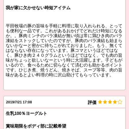
我が家に欠かせない時短アイテム
平田牧場の豚の旨味を手軽に料理に取り入れられる、とって
も便利な一品です。これがあるおかげでどれだけ時短になる
か。。豚肉ミンチのバラ凍結が無い頃は常に鶏ひき肉のバラ
凍結をストックしていたのですが、豚肉のバラ凍結も始まら
ないかなーと密かに待ちこがれておりました。もう、無くて
はならない存在になっています。豚コマというほどではな
く、豚ひき肉２４０グラムというほどではなく、でも肉の旨
味がちょっと欲しいなーという時に大活躍します。子どもが
いるので、食べるために切らなくて済むのも助かるポイント
です。ひじき煮、焼うどん、焼きそば、スープ等等、肉の旨
味があるとよい料理の時に沢山助けてもらっています。
評価
2019/7/21 17:08
生乳100％ヨーグルト
賞味期限をボディ部に記載希望