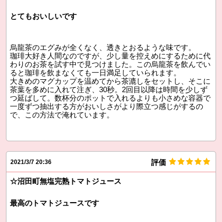
とてもおいしいです
烏龍茶のエグみが全くなく、透きとおるような味です。
珈琲大好き人間なのですが、少し量を控えめにするために代
わりのお茶を試す中で見つけました。この烏龍茶を飲んでい
ると珈琲を飲まなくても一日満足していられます。
大きめのマグカップを温めてから茶漉しをセットし、そこに
茶葉を多めに入れて注ぎ、30秒。2回目以降は時間を少しず
つ延ばして。数杯分のポットで入れるよりも小さめな容器で
一度ずつ抽出する方がおいしさがより際立つ感じがするの
で、この方法で淹れています。
評価
2021/3/7 20:36
☆沼田町無塩完熟トマトジュース
最高のトマトジュースです