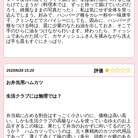
らけてしまうが（料理本では、ずっと持って揚げていたのだ
ろう、綺麗なままの写真だった）、私は気にせず全体を突っ
込んでしまう。好みで、ハンバーグ種をカレー粉や一味唐辛
子、クミンなどでスパイシーにしても。因みに、ハンバーグ
種をつける時は、皿に少量のなたね油を出しておき、そこで
手のひらに油をつけながら行います。終わったら、ティッシ
ュであらかた拭って、カヤメッシュふきんを揉みながら洗え
ば手も皿もすぐにさっぱり。
評価
2020/6/28 15:20
お弁当用ハムカツ
生活クラブには無理では？
弁当箱に占める割合はすっごく小さいのに、価格は高い高
い。しかも生活クラブの高級なハムを使っているゆえのお上
品すぎるこの味は、果たして弁当のおかずに向いてるのだろ
うか？ ハムカツっていうのは、元々豚精肉のカツの代用品
であって、薄くて赤くて味の濃い（多分、頭肉とか癖のある