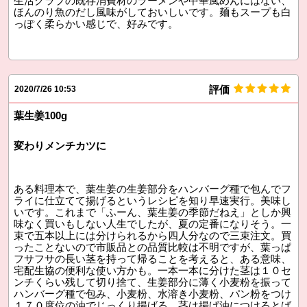
生活クラブの既存消費材のラーメンや中華風めんにはない、
ほんのり魚のだし風味がしておいしいです。麺もスープも白
っぽく柔らかい感じで、好みです。
評価
2020/7/26 10:53
葉生姜100g
変わりメンチカツに
ある料理本で、葉生姜の生姜部分をハンバーグ種で包んでフ
ライに仕立てて揚げるというレシピを知り早速実行。美味し
いです。これまで「ふーん、葉生姜の季節だねえ」としか興
味なく買いもしない人生でしたが、夏の定番になりそう。一
束で五本以上には分けられるから四人分なので三束注文。買
ったことないので市販品との品質比較は不明ですが、葉っぱ
フサフサの長い茎を持って帰ることを考えると、ある意味、
宅配生協の便利な使い方かも。一本一本に分けた茎は１０セ
ンチくらい残して切り捨て、生姜部分に薄く小麦粉を振って
ハンバーグ種で包み、小麦粉、水溶き小麦粉、パン粉をつけ
１７０度位の油でじっくり揚げる。茎は揚げ油につけるとば