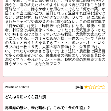
葉」が届く（たまに黒い斑点も）。当日夕飯は刺身だからと
洗うと、噛み終えたガムのように丸まり再び広げることは不
可能なゴミに。飾るか巻くか用なのにそんな「何かの葉」が
届くと本当に腹が立つ。後日しれっと返金すれば済む話では
ない。次に包材。殆どが小さなポリ袋。ＤＣで一緒に詰め込
まれたキャベツや青梗菜の圧に敵う訳ない。この満員電車で
「何かの葉」は更に「昨日抜いた雑草」になる。最後に生産
者。村悟空は掲載画像レベル。ごくたまに元気過ぎる（かた
い）時もあるけど他よりマシだから我慢。大葉型の丈夫なプ
ラに入ってる。一方ＪＡなめがた様、一度スーパーで「商品
の大葉」と言うものを見てきて・・・。偉い人へ！ 生活ク
ラブのは一枚１５円。大葉の存在価値は？ 栄養価ではな
い、それなりの大きさと香りですよ！追記：農産物は同品目
で多くの生産者がいる。良生産者の供給エリアの組合員に不
満なくても、外れだとホント不幸。我家の庭の無農薬大葉の
ほうがマシって、あなた達プロ？
評価
2020/12/16 16:33
どんぶり用いくら醤油漬
再凍結の疑い、未だ晴れず。これで「食の生協」？