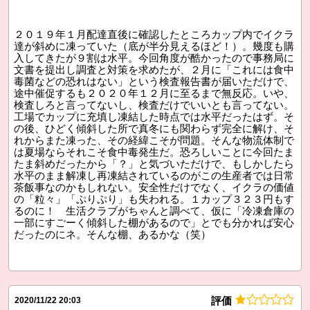
２０１９年１月配達直後に確認したところカップ内でイクラ
達が斜めに凍っていた（底が半分見えるほど！）。幾度も購
入してきたが９割は水平。今回角度が酷かったので事務局に
文書を提出し調査と対策を求めたが、２月に「これには食中
毒菌などの恐れはない」という検査報告書が届いただけで、
途中催促するも２０２０年１２月に至るまで無反応。いや、
検査しろと言ってないし、検査だけでいいとも言ってない。
工場でカップに充填し凍結した時点では水平だったはず。そ
の後、ひどく傾斜した所で真冬にも関わらず完全に解け、そ
れからまた凍った、その経緯こそが問題。そんな物流体制で
は夏場ならそれこそ食中毒発生だ。恐ろしいことに今回たま
たま斜めだったから「？」と気づいただけで、もしかしたら
水平のまま解凍し再凍結されているのがこの生産者では日常
茶飯事なのかもしれない。安全性だけでなく、イクラの価値
の「粒々」「ぷりぷり」も失われる。１カップ３２３円もす
るのに！ 生活クラブがちゃんと調べて、仮に「冷凍倉庫の
一部にすごーく傾斜した棚があるので」とでも分かれば安心
だったのにネ。そんな棚、あるかな（笑）
評価
2020/11/22 20:03