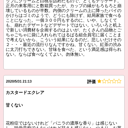
ップにクリームと白桃を詰めたもので、とてもデリケート。
正月の来客用にと数箱買ったが、カップの縁がもろもろと崩
壊しているものが半数。内側のクリームの上に降ったパイの
かけらはゴミのようで、どうにも除けず、結局家族で食べる
ことになった。一個３００円もするのに、いや、しなくて
も、崩れたデザートなどデザートではない。いろいろと机上
で新しい消費材を企画するのはよいが、たくさんの品物とご
ちゃごちゃに袋に入れられてはるばる組合員宅に届くことま
で考えないから、こういう結果になるのだ。悲しいだけその
２・・・最近の流行りなんですかね、甘くない。紅茶の渋み
に太刀打ちできない。甘味を食べた、という満足感は得られ
ない。ならば食べなくてよい。勿体無い。
評価
2020/5/31 21:13
カスタードエクレア
甘くない
花粉症ではないけれど「バニラの濃厚な香り」は感じない
し、味覚音痴でもないけれど甘さも感じない。つまり、お菓