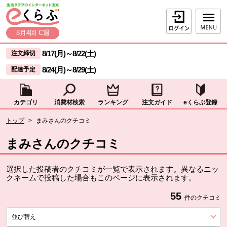
本文へジャンプする。
ページの先頭です。
ログイン
8月4回 C週
ここからサイト内共通メニューです。
サイト内共通メニューをスキップする
8/17(月)
～
8/22(土)
注文締切
8/24(月)
～
8/29(土)
配達予定
カテゴリ
消費材検索
ランキング
注文ガイド
eくらぶ登録
サイト内共通メニューここまで。
ここから現在位置です。
トップ
>
まみさんのクチコミ
現在位置ここまで
まみさんのクチコミ
選択した投稿者のクチコミが一覧で表示されます。異なるニッ
クネームで投稿した場合もこのページに表示されます。
55
件のクチコミ
並び替え
を展開する。