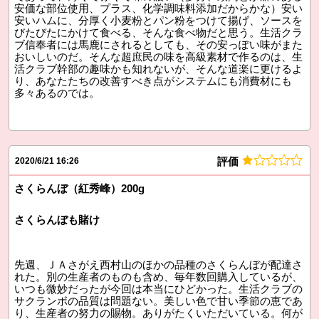
安価な部位使用、プラス、化学調味料添加だからかな）安い
安いハムに、分厚く小麦粉とパン粉をつけて揚げ、ソースを
びたびたにかけて食べる、そんな食べ物だと思う。生活クラ
ブ信奉者には馬鹿にされるとしても、その安っぽい味がまた
おいしいのだ。そんな超庶民の味を高級素材で作るのは、生
活クラブ幹部の趣味かも知れないが、そんな道楽に更けるよ
り、あなたたちの改善すべき点がシステムにも消費材にも
多々あるのでは。
評価
2020/6/21 16:26
さくらんぼ（紅秀峰）200g
さくらんぼも賭け
先週、ＪＡさがえ西村山のほかの品種のさくらんぼが配達さ
れた。別の生産者のものも含め、毎年数回購入しているが、
いつも微妙だったが今回は本当にひどかった。生活クラブの
サクランボの品質は問題ない。美しい色で甘い季節の恵であ
り、生産者の努力の賜物。ありがたくいただいている。何が