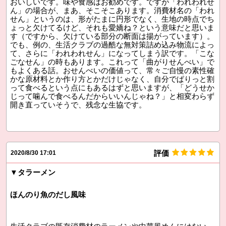
おいしいです。味や食感はお勧めです。ですが「われわれせ
ん」の場合が、まあ、そこそこあります。消費材名の「われ
せん」というのは、形がたまに円形でなく、生地の時点でち
ょっと欠けてるけど、それも愛嬌ね？という意味だと思いま
す（ですから、欠けている部分の断面は揚がっています）。
でも、例の、生活クラブの過酷な無対策詰め込み物流によっ
て、さらに「われわれせん」になってしまう訳です。「こな
ごなせん」の時もあります。これって「曲がりせんべい」で
もよくある話。おせんべいの価値って、常々ご自慢の素性確
かな原材料とか作り方とかだけじゃなく、自分でぱりっと割
って食べるという点にもあるはずと思いますが、「どうせか
じって噛んで食べるんだからいいんじゃね？」と相変わらず
開き直っていそうで、残念な生協です。
評価
2020/8/30 17:01
▼タラーメン
ほんのり魚のだし風味