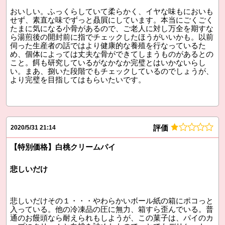
おいしい。ふっくらしていて柔らかく、イヤな味もにおいも
せず、素直な味でずっと贔屓にしています。本当にごくごく
たまに気になる小骨があるので、ご老人に対し万全を期すな
ら湯煎後の開封前に指でチェックしたほうがいいかも。以前
伺った生産者の話ではより健康的な養殖を行なっているた
め、個体によっては丈夫な骨ができてしまうものがあるとの
こと。餌も研究しているがなかなか完璧とはいかないらし
い。まあ、捌いた段階でもチェックしているのでしょうが、
より完璧を目指してはもらいたいです。
評価
2020/5/31 21:14
【特別価格】白桃クリームパイ
悲しいだけ
悲しいだけその１・・・やわらかいボール紙の箱にポコっと
入っている。他の冷凍品の圧に無力、箱すら歪んでいる。普
通のお饅頭なら耐えられもしようが、この菓子は、パイのカ