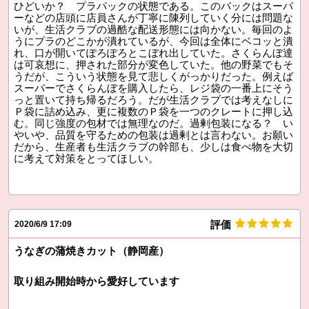
ひどいか？ プラパックの状態である。このパックはスーパ
ーなどの店頭に店員さんが丁寧に陳列していく分には問題な
いが、生活クラブの過酷な配送形態には向かない。毎回のよ
うにプラのどこかが潰れているが、今回は全体にベコッと潰
れ、口が開いてぽろぽろとこぼれ出していた。さくらんぼ達
は可哀想に、押された部分が変色していた。他の野菜でもそ
うだが、こういう状態を見て悲しくがっかりだった。例えば
スーパーでさくらんぼを購入したら、レジ袋の一番上にそう
っと置いて持ち帰るだろう。だが生活クラブでは考えなしに
Ｐ袋に詰め込み、更に複数のＰ袋を一つのクレートに押し込
む。同じ強度の包材では無理なのだ。過剰包装になる？ い
やいや、品質を守るための包装は過剰とは言わない。お願い
だから、生産者も生活クラブの幹部も、少しは食べ物を大切
に考えて対策をとってほしい。
評価
2020/6/9 17:09
うなぎの蒲焼きカット（静岡産）
取り組み開始時から愛好しています