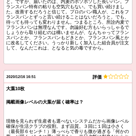
と。ですが、届いたのは、内麦のボソボソした長いパン。フ
ランスパン特有の粘りも空気穴もない。でも買い続けまし
た。改善するだろうと信じて。プロのパン職人が、これをフ
ランスパンとずっと言い続けることはないだろうと。でも、
待っても待っても変わりません。つまるところ、所詮内麦で
フランスパンは無理なんです。勿論好む方もいらっしゃるで
しょうから取り組むのは構いませんが、なんちゃってフラン
スパンとか、フランスパンもどきとか、フランスパン風とか
に改名してください。うっかり新しく加入した組合員が注文
して、なんだこれは、となると気の毒ですから。
評価
2020/12/16 16:51
大葉10枚
掲載画像レベルの大葉が届く確率は？
現物を見られず生産者も選べないシステムだから画像レベル
確保が生活クラブの役割。まず品質。３回に１回は小さく
（最長部６センチ！）薄っぺらで香りも微か過ぎる「何かの