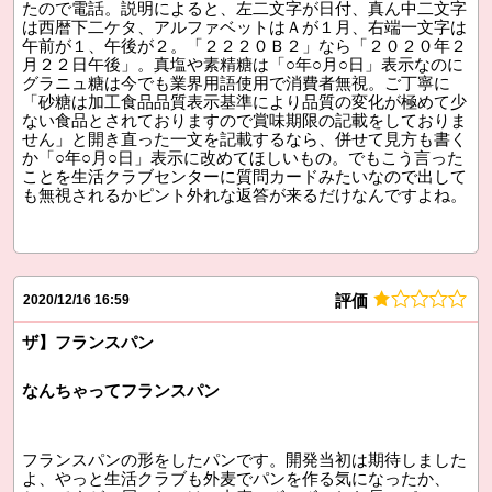
たので電話。説明によると、左二文字が日付、真ん中二文字
は西暦下二ケタ、アルファベットはＡが１月、右端一文字は
午前が１、午後が２。「２２２０Ｂ２」なら「２０２０年２
月２２日午後」。真塩や素精糖は「○年○月○日」表示なのに
グラニュ糖は今でも業界用語使用で消費者無視。ご丁寧に
「砂糖は加工食品品質表示基準により品質の変化が極めて少
ない食品とされておりますので賞味期限の記載をしておりま
せん」と開き直った一文を記載するなら、併せて見方も書く
か「○年○月○日」表示に改めてほしいもの。でもこう言った
ことを生活クラブセンターに質問カードみたいなので出して
も無視されるかピント外れな返答が来るだけなんですよね。
評価
2020/12/16 16:59
ザ】フランスパン
なんちゃってフランスパン
フランスパンの形をしたパンです。開発当初は期待しました
よ、やっと生活クラブも外麦でパンを作る気になったか、