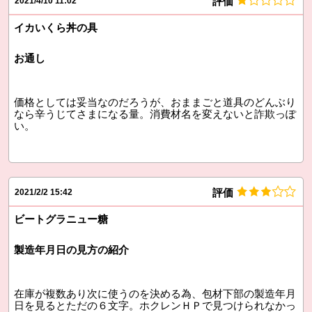
評価
2021/4/10 11:02
イカいくら丼の具
お通し
価格としては妥当なのだろうが、おままごと道具のどんぶり
なら辛うじてさまになる量。消費材名を変えないと詐欺っぽ
い。
評価
2021/2/2 15:42
ビートグラニュー糖
製造年月日の見方の紹介
在庫が複数あり次に使うのを決める為、包材下部の製造年月
日を見るとただの６文字。ホクレンＨＰで見つけられなかっ