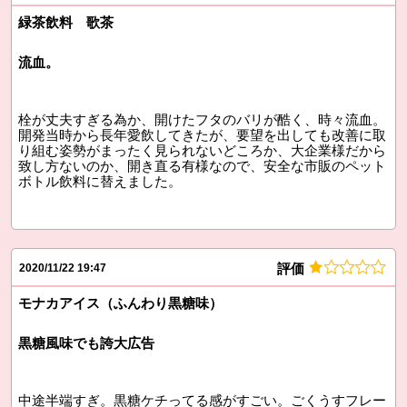
緑茶飲料 歌茶
流血。
栓が丈夫すぎる為か、開けたフタのバリが酷く、時々流血。
開発当時から長年愛飲してきたが、要望を出しても改善に取
り組む姿勢がまったく見られないどころか、大企業様だから
致し方ないのか、開き直る有様なので、安全な市販のペット
ボトル飲料に替えました。
評価
2020/11/22 19:47
モナカアイス（ふんわり黒糖味）
黒糖風味でも誇大広告
中途半端すぎ。黒糖ケチってる感がすごい。ごくうすフレー