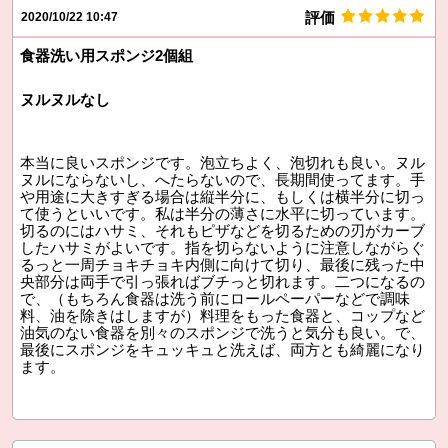
評価
2020/10/22 10:47
食器洗い用スポンジ2個組
ヌルヌルなし
本当に良いスポンジです。泡立ちよく、泡切れも良い。ヌル
ヌルにならないし、へたらないので、長期間使ってます。手
や用途に大きすぎる場合は縦半分に、もしくは横半分に切っ
て使うといいです。私は半分の薄さに水平に切っています。
切るのにはハサミ、それもピザなどを切るための刃がカーブ
したハサミがよいです。指を切らないように注意しながらぐ
るっと一周チョキチョキ内側に向けて切り、最後に残った中
央部分は両手で引っ張ればブチっと切れます。二つになるの
で、（もちろん食器は洗う前にロールペーパーなどで調味
料、油を除きはしますが）料理をもった食器と、コップなど
油気のない食器を別々のスポンジで洗うと気分も良い。で、
最後にスポンジをキュッキュと洗えば、両方とも綺麗になり
ます。