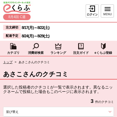
本文へジャンプする。
ページの先頭です。
ログイン
8月4回 C週
ここからサイト内共通メニューです。
サイト内共通メニューをスキップする
8/17(月)
～
8/22(土)
注文締切
8/24(月)
～
8/29(土)
配達予定
カテゴリ
消費材検索
ランキング
注文ガイド
eくらぶ登録
サイト内共通メニューここまで。
ここから現在位置です。
トップ
>
あさこさんのクチコミ
現在位置ここまで
あさこさんのクチコミ
選択した投稿者のクチコミが一覧で表示されます。異なるニッ
クネームで投稿した場合もこのページに表示されます。
3
件のクチコミ
並び替え
を展開する。