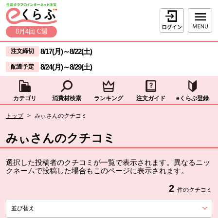
本文へジャンプする。
ページの先頭です。
ログイン
8月4回 C週
ここからサイト内共通メニューです。
サイト内共通メニューをスキップする
8/17(月)
～
8/22(土)
注文締切
8/24(月)
～
8/29(土)
配達予定
カテゴリ
消費材検索
ランキング
注文ガイド
eくらぶ登録
サイト内共通メニューここまで。
ここから現在位置です。
トップ
>
みぃさんのクチコミ
現在位置ここまで
みぃさんのクチコミ
選択した投稿者のクチコミが一覧で表示されます。異なるニッ
クネームで投稿した場合もこのページに表示されます。
2
件のクチコミ
並び替え
を展開する。