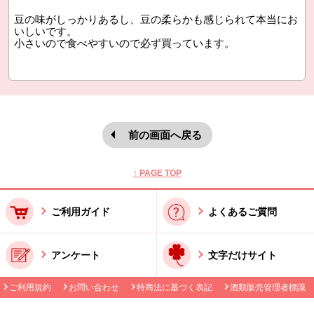
豆の味がしっかりあるし、豆の柔らかも感じられて本当にお
いしいです。
小さいので食べやすいので必ず買っています。
前の画面へ戻る
本文ここまで。
ここから共通フッターメニューです。
↑ PAGE TOP
ご利用ガイド
よくあるご質問
アンケート
文字だけサイト
ご利用規約
お問い合わせ
特商法に基づく表記
酒類販売管理者標識