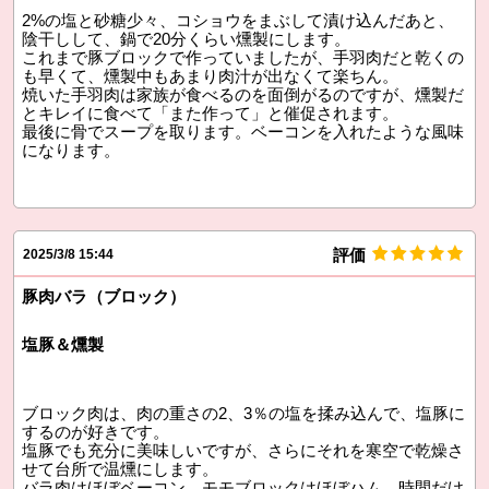
2%の塩と砂糖少々、コショウをまぶして漬け込んだあと、
陰干しして、鍋で20分くらい燻製にします。
これまで豚ブロックで作っていましたが、手羽肉だと乾くの
も早くて、燻製中もあまり肉汁が出なくて楽ちん。
焼いた手羽肉は家族が食べるのを面倒がるのですが、燻製だ
とキレイに食べて「また作って」と催促されます。
最後に骨でスープを取ります。ベーコンを入れたような風味
になります。
評価
2025/3/8 15:44
豚肉バラ（ブロック）
塩豚＆燻製
ブロック肉は、肉の重さの2、3％の塩を揉み込んで、塩豚に
するのが好きです。
塩豚でも充分に美味しいですが、さらにそれを寒空で乾燥さ
せて台所で温燻にします。
バラ肉はほぼベーコン。モモブロックはほぼハム。時間だけ