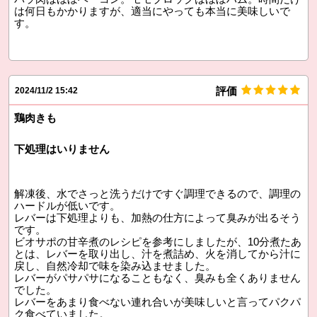
は何日もかかりますが、適当にやっても本当に美味しいで
す。
評価
2024/11/2 15:42
鶏肉きも
下処理はいりません
解凍後、水でさっと洗うだけですぐ調理できるので、調理の
ハードルが低いです。
レバーは下処理よりも、加熱の仕方によって臭みが出るそう
です。
ビオサポの甘辛煮のレシピを参考にしましたが、10分煮たあ
とは、レバーを取り出し、汁を煮詰め、火を消してから汁に
戻し、自然冷却で味を染み込ませました。
レバーがパサパサになることもなく、臭みも全くありません
でした。
レバーをあまり食べない連れ合いが美味しいと言ってパクパ
ク食べていました。