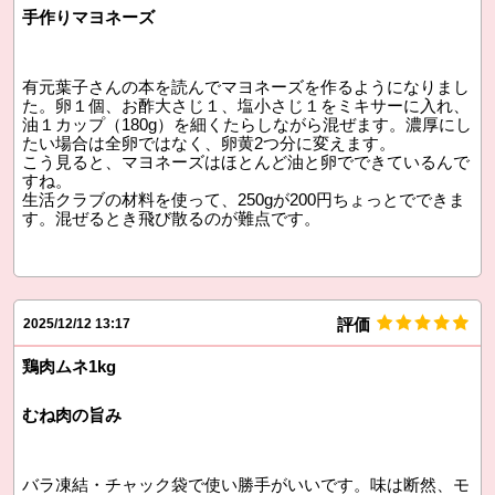
手作りマヨネーズ
有元葉子さんの本を読んでマヨネーズを作るようになりまし
た。卵１個、お酢大さじ１、塩小さじ１をミキサーに入れ、
油１カップ（180g）を細くたらしながら混ぜます。濃厚にし
たい場合は全卵ではなく、卵黄2つ分に変えます。
こう見ると、マヨネーズはほとんど油と卵でできているんで
すね。
生活クラブの材料を使って、250gが200円ちょっとでできま
す。混ぜるとき飛び散るのが難点です。
評価
2025/12/12 13:17
鶏肉ムネ1kg
むね肉の旨み
バラ凍結・チャック袋で使い勝手がいいです。味は断然、モ