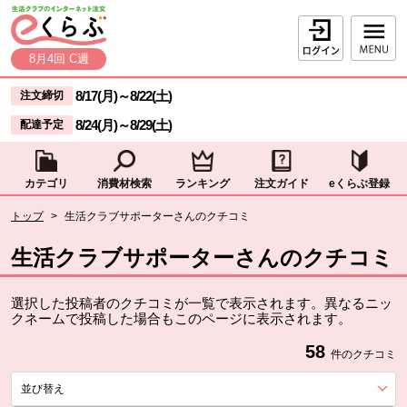
本文へジャンプする。
ページの先頭です。
ログイン
8月4回 C週
ここからサイト内共通メニューです。
サイト内共通メニューをスキップする
8/17(月)
～
8/22(土)
注文締切
8/24(月)
～
8/29(土)
配達予定
カテゴリ
消費材検索
ランキング
注文ガイド
eくらぶ登録
サイト内共通メニューここまで。
ここから現在位置です。
トップ
>
生活クラブサポーターさんのクチコミ
現在位置ここまで
生活クラブサポーターさんのクチコミ
選択した投稿者のクチコミが一覧で表示されます。異なるニッ
クネームで投稿した場合もこのページに表示されます。
58
件のクチコミ
並び替え
を展開する。