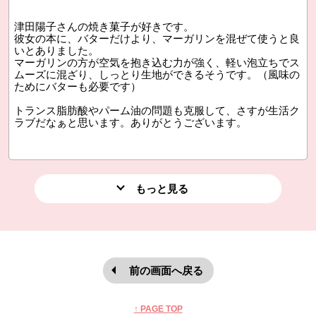
津田陽子さんの焼き菓子が好きです。
彼女の本に、バターだけより、マーガリンを混ぜて使うと良
いとありました。
マーガリンの方が空気を抱き込む力が強く、軽い泡立ちでス
ムーズに混ざり、しっとり生地ができるそうです。（風味の
ためにバターも必要です）
トランス脂肪酸やパーム油の問題も克服して、さすが生活ク
ラブだなぁと思います。ありがとうございます。
もっと見る
前の画面へ戻る
本文ここまで。
ここから共通フッターメニューです。
↑ PAGE TOP