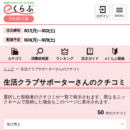
本文へジャンプする。
ページの先頭です。
ログイン
8月4回 C週
ここからサイト内共通メニューです。
サイト内共通メニューをスキップする
8/17(月)
～
8/22(土)
注文締切
8/24(月)
～
8/29(土)
配達予定
カテゴリ
消費材検索
ランキング
注文ガイド
eくらぶ登録
サイト内共通メニューここまで。
ここから現在位置です。
トップ
>
生活クラブサポーターさんのクチコミ
現在位置ここまで
生活クラブサポーターさんのクチコミ
選択した投稿者のクチコミが一覧で表示されます。異なるニッ
クネームで投稿した場合もこのページに表示されます。
50
件のクチコミ
並び替え
を展開する。