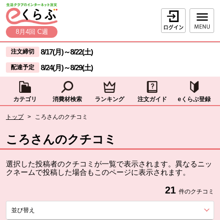
本文へジャンプする。
ページの先頭です。
ログイン
8月4回 C週
ここからサイト内共通メニューです。
サイト内共通メニューをスキップする
8/17(月)
～
8/22(土)
注文締切
8/24(月)
～
8/29(土)
配達予定
カテゴリ
消費材検索
ランキング
注文ガイド
eくらぶ登録
サイト内共通メニューここまで。
ここから現在位置です。
トップ
>
ころさんのクチコミ
現在位置ここまで
ころさんのクチコミ
選択した投稿者のクチコミが一覧で表示されます。異なるニッ
クネームで投稿した場合もこのページに表示されます。
21
件のクチコミ
並び替え
を展開する。