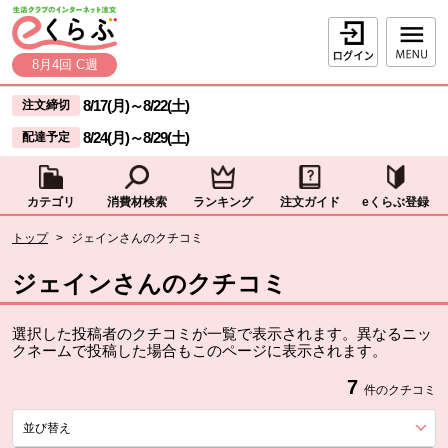
本文へジャンプする。
ページの先頭です。
ログイン
8月4回 C週
ここからサイト内共通メニューです。
サイト内共通メニューをスキップする
8/17(月)
～
8/22(土)
注文締切
8/24(月)
～
8/29(土)
配達予定
カテゴリ
消費材検索
ランキング
注文ガイド
eくらぶ登録
サイト内共通メニューここまで。
ここから現在位置です。
トップ
>
ジェインさんのクチコミ
現在位置ここまで
ジェインさんのクチコミ
選択した投稿者のクチコミが一覧で表示されます。異なるニッ
クネームで投稿した場合もこのページに表示されます。
7
件のクチコミ
並び替え
を展開する。