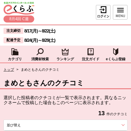
本文へジャンプする。
ページの先頭です。
ログイン
8月4回 C週
ここからサイト内共通メニューです。
サイト内共通メニューをスキップする
8/17(月)
～
8/22(土)
注文締切
8/24(月)
～
8/29(土)
配達予定
カテゴリ
消費材検索
ランキング
注文ガイド
eくらぶ登録
サイト内共通メニューここまで。
ここから現在位置です。
トップ
>
まめともさんのクチコミ
現在位置ここまで
まめともさんのクチコミ
選択した投稿者のクチコミが一覧で表示されます。異なるニッ
クネームで投稿した場合もこのページに表示されます。
13
件のクチコミ
並び替え
を展開する。