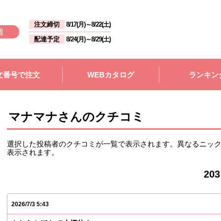
注文締切
8/17(月)
～
8/22(土)
週
配達予定
8/24(月)
～
8/29(土)
文番号で注文
WEBカタログ
ランキン
マナマナさんのクチコミ
選択した投稿者のクチコミが一覧で表示されます。異なるニッ
表示されます。
20
2026/7/3 5:43