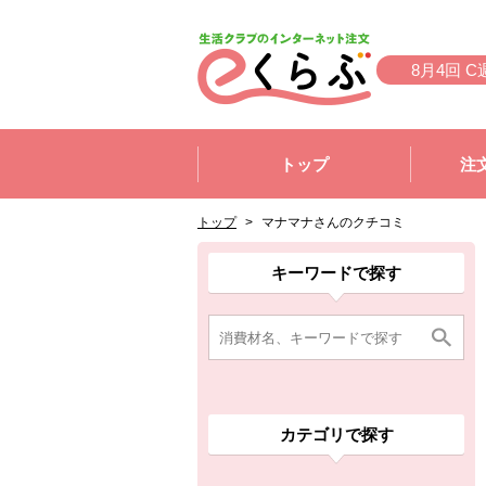
本文へジャンプする。
ページの先頭です。
8月4回 C
ここからサイト内共通メニューです。
サイト内共通メニューをスキップする
トップ
注
サイト内共通メニューここまで。
ここから現在位置です。
現在位置ここまで
トップ
>
マナマナさんのクチコミ
ここから消費材検索メニューです。
消費材検索メニューここまで。
ここから本文です。
キーワードで探す
カテゴリで探す