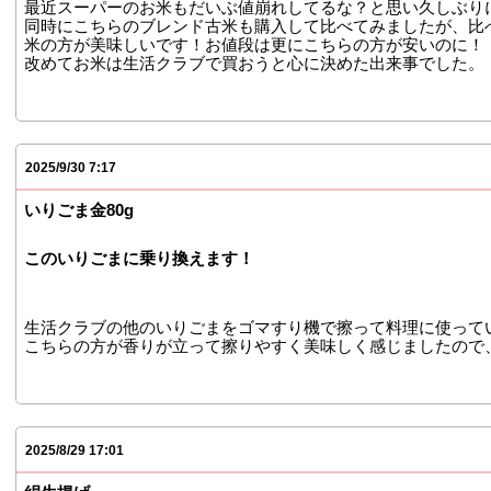
最近スーパーのお米もだいぶ値崩れしてるな？と思い久しぶり
同時にこちらのブレンド古米も購入して比べてみましたが、比
米の方が美味しいです！お値段は更にこちらの方が安いのに！
改めてお米は生活クラブで買おうと心に決めた出来事でした。
2025/9/30 7:17
いりごま金80g
このいりごまに乗り換えます！
生活クラブの他のいりごまをゴマすり機で擦って料理に使って
こちらの方が香りが立って擦りやすく美味しく感じましたので
2025/8/29 17:01