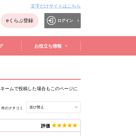
文字だけサイトはこちら
eくらぶ登録
ログイン
グ
お役立ち情報
クネームで投稿した場合もこのページに
3
並び替え
を展開する。
件のクチコミ
評価