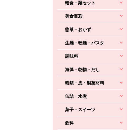
軽食・麺セット
美食百彩
惣菜・おかず
生麺・乾麺・パスタ
調味料
海藻・乾物・だし
粉類・皮・製菓材料
缶詰・水煮
菓子・スイーツ
飲料