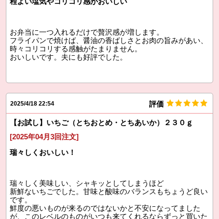
程よい塩気やコリコリ感がおいしい
お弁当に一つ入れるだけで贅沢感が増します。
フライパンで焼けば、醤油の香ばしさとお肉の旨みがあい、
時々コリコリする感触がたまりません。
おいしいです。夫にも好評でした。
評価
2025/4/18 22:54
【お試し】いちご（とちおとめ・とちあいか）２３０ｇ
[2025年04月3回注文]
瑞々しくおいしい！
瑞々しく美味しい、シャキッとしてしまうほど
新鮮ないちごでした。甘味と酸味のバランスもちょうど良い
です。
鮮度の悪いものが来るのではないかと不安になってました
が、このレベルのものがいつも来てくれるならずっと買いた