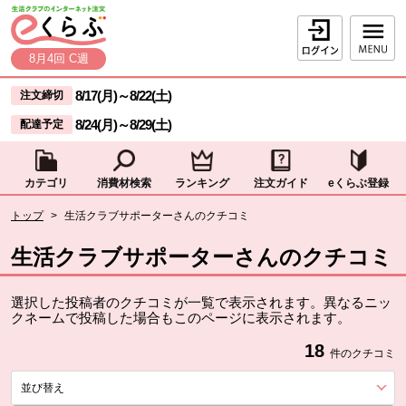
本文へジャンプする。
ページの先頭です。
ログイン
8月4回 C週
ここからサイト内共通メニューです。
サイト内共通メニューをスキップする
8/17(月)
～
8/22(土)
注文締切
8/24(月)
～
8/29(土)
配達予定
カテゴリ
消費材検索
ランキング
注文ガイド
eくらぶ登録
サイト内共通メニューここまで。
ここから現在位置です。
トップ
>
生活クラブサポーターさんのクチコミ
現在位置ここまで
生活クラブサポーターさんのクチコミ
選択した投稿者のクチコミが一覧で表示されます。異なるニッ
クネームで投稿した場合もこのページに表示されます。
18
件のクチコミ
並び替え
を展開する。