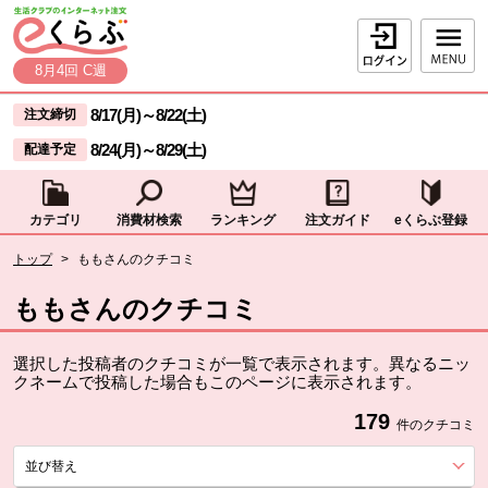
本文へジャンプする。
ページの先頭です。
ログイン
8月4回 C週
ここからサイト内共通メニューです。
サイト内共通メニューをスキップする
8/17(月)
～
8/22(土)
注文締切
8/24(月)
～
8/29(土)
配達予定
カテゴリ
消費材検索
ランキング
注文ガイド
eくらぶ登録
サイト内共通メニューここまで。
ここから現在位置です。
トップ
>
ももさんのクチコミ
現在位置ここまで
ももさんのクチコミ
選択した投稿者のクチコミが一覧で表示されます。異なるニッ
クネームで投稿した場合もこのページに表示されます。
179
件のクチコミ
並び替え
を展開する。