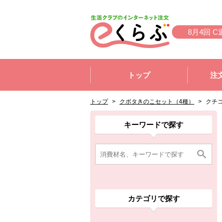
本文へジャンプする。
ページの先頭です。
8月4回 C
ここからサイト内共通メニューです。
サイト内共通メニューをスキップする
トップ
注
サイト内共通メニューここまで。
ここから現在位置です。
現在位置ここまで
トップ
>
クボタきのこセット（4種）
>
クチ
ここから消費材検索メニューです。
消費材検索メニューここまで。
ここから本文です。
ここから組合員向けメニューです。
組合員向けメニューここまで。
ここから本文です。
キーワードで探す
カテゴリで探す