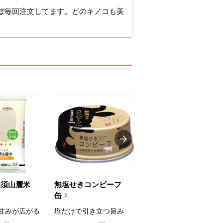
ぼ毎回注文してます。どのキノコも美
那須山麓米
無塩せきコンビーフ
ちゅるっと飲むゼリ
缶
ー（りんご...
甘みが広がる
塩だけで引き立つ旨み
国産りんご果汁を使用