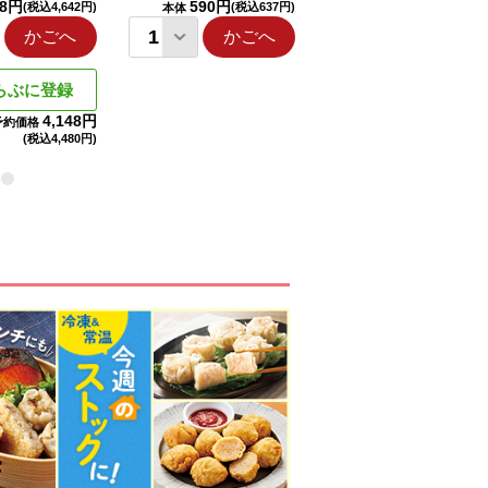
98円
590円
1,114円
(税込4,642円)
(税込637円)
(税込1,203円
本体
本体
かごへ
かごへ
かごへ
らぶに登録
4,148円
予約価格
(税込
4,480円)