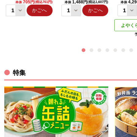
705円
1,488円
4,2
(税込761円)
(税込1,607円)
本体
本体
本体
かごへ
かごへ
よやく
特集