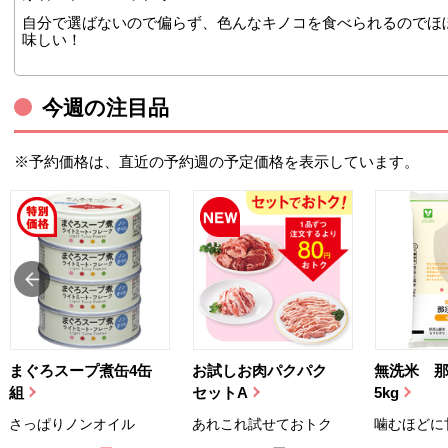
自分で選ばないので偏らず、色んなキノコを食べられるのでほ
味しい！
今週の注目品
※予約価格は、直近の予約週の予定価格を表示しています。
まぐろスープ煮缶4缶
お試しお肉パクパク
無洗米 
組
セットA
5kg
さっぱりノンオイル
あれこれ試せておトク
噛むほどに