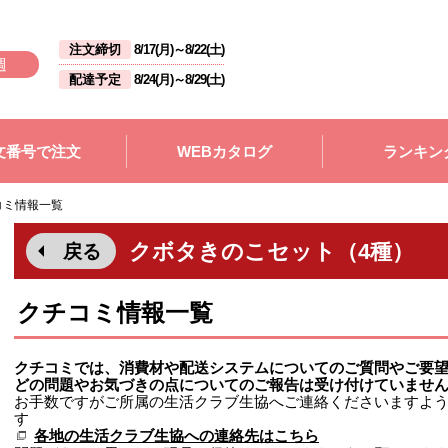
注文締切
8/17(月)
～
8/22(土)
週
配達予定
8/24(月)
～
8/29(土)
文番号で注文
WEBカタログ
ランキン
コミ情報一覧
クボタきのこセット（4種）
戻る
クチコミ情報一覧
クチコミでは、消費材や配送システムについてのご質問やご要
どの問題やお気づきの点についてのご報告は受け付けていませ
お手数ですがご所属の生活クラブ生協へご連絡くださいますよ
す
各地の生活クラブ生協への連絡先はこちら