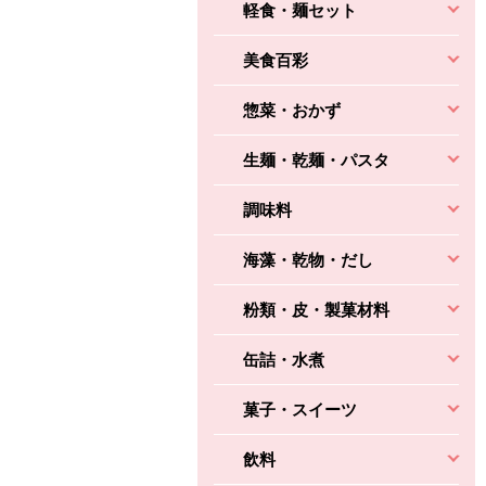
軽食・麺セット
美食百彩
惣菜・おかず
生麺・乾麺・パスタ
調味料
海藻・乾物・だし
粉類・皮・製菓材料
缶詰・水煮
ちょこっと揚げ（香
ね天
バルサミコ
菓子・スイーツ
ばしエビ味...
さわやか
コク深くフルーティー
飲料
えびの風味がぶわっ！
3円
2,160円
(税込370円)
(税込2,333円)
本体