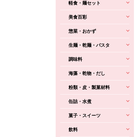
軽食・麺セット
美食百彩
惣菜・おかず
生麺・乾麺・パスタ
調味料
海藻・乾物・だし
粉類・皮・製菓材料
缶詰・水煮
菓子・スイーツ
飲料