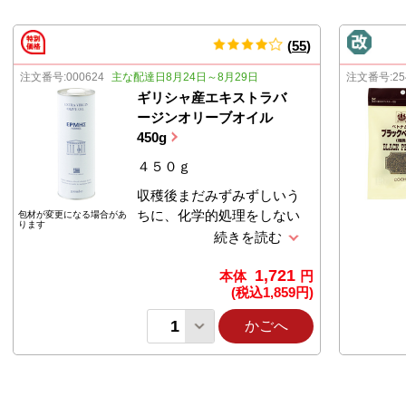
(
55
)
件のレビュー
注文番号:
000624
主な配達日8月24日～8月29日
注文番号:
25
ギリシャ産エキストラバ
ージンオリーブオイル
450g
４５０ｇ
収穫後まだみずみずしいう
ちに、化学的処理をしない
包材が変更になる場合があ
ります
で果実を搾って濾しただけ
のエキストラバージンオイ
1,721
ル。ギリシャ産。パスタや
本体
円
(税込
1,859
円)
マリネ、ドレッシング、ア
ヒージョなどいろいろな料
かごへ
理に使えます。【開封方
法】①矢印先端部分のツマ
ミを垂直に引き上げる。②
親指を缶のフタにあて、人