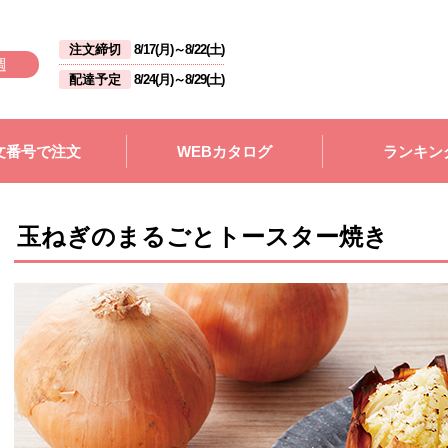
注文締切
8/17(月)
～
8/22(土)
週
配達予定
8/24(月)
～
8/29(土)
文番号で注文
WEBカタログ
ランキン
玉ねぎのまるごとトースター焼き