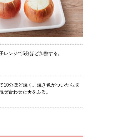
子レンジで5分ほど加熱する。
て10分ほど焼く。焼き色がついたら取
混ぜ合わせた★をふる。