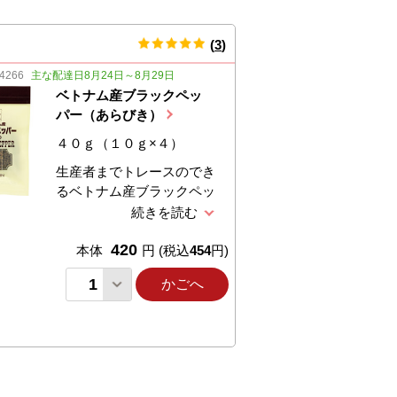
(
3
)
件のレビュー
4266
主な配達日8月24日～8月29日
ベトナム産ブラックペッ
パー（あらびき）
４０ｇ（１０ｇ×４）
生産者までトレースのでき
るベトナム産ブラックペッ
パーホールタイプを使いや
すく粗挽きにしました。原
420
料等の高騰を受け容量と価
本体
円
(税込
454
円)
格を変更します。
かごへ