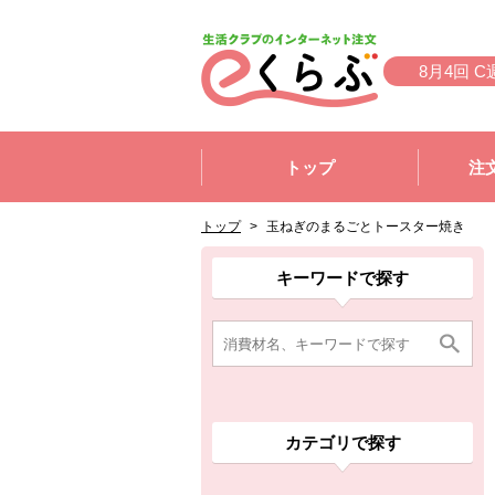
本文へジャンプする。
ページの先頭です。
8月4回 C
ここからサイト内共通メニューです。
サイト内共通メニューをスキップする
トップ
注
サイト内共通メニューここまで。
ここから現在位置です。
現在位置ここまで
トップ
>
玉ねぎのまるごとトースター焼き
ここから消費材検索メニューです。
消費材検索メニューここまで。
ここから本文です。
ここから組合員向けメニューです。
組合員向けメニューここまで。
ここから本文です。
キーワードで探す
カテゴリで探す