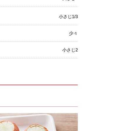
小さじ1/3
少々
小さじ2