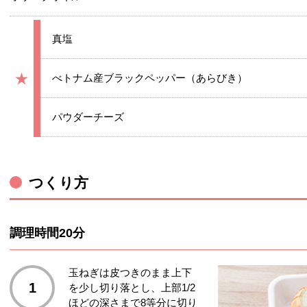
★
真塩
★
★
べトナム産ブラックペッパー（あらびき）
グループ
★
パウダーチーズ
つくり方
調理時間20分
玉ねぎは皮つきのまま上下
1
を少し切り落とし、上部1/2
ほどの深さまで8等分に切り