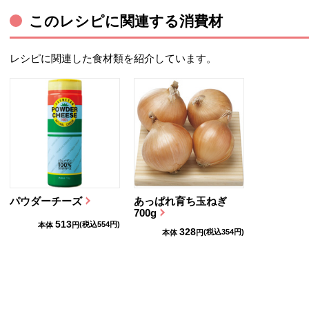
指し指をツマミのリングに
このレシピに関連する消費材
通して、左右にねじらず垂
直にキャップを引き上げ
る。③人指し指をリングに
レシピに関連した食材類を紹介しています。
通した状態のまま、キャッ
プを反時計回りにまわして
開封する。利用促進のため8
月3回価格に対し22円引き。
パウダーチーズ
あっぱれ育ち玉ねぎ
700g
513
(税込
554
円)
本体
円
328
(税込
354
円)
本体
円