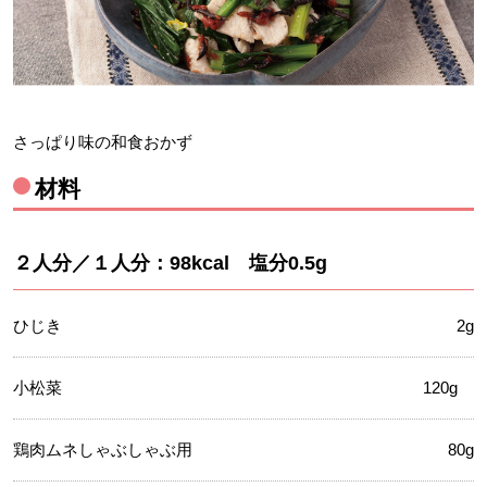
さっぱり味の和食おかず
材料
２人分／１人分：98kcal 塩分0.5g
ひじき
2g
小松菜
120g
鶏肉ムネしゃぶしゃぶ用
80g