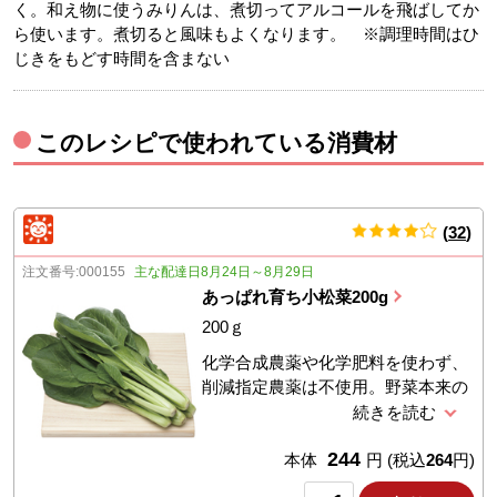
く。和え物に使うみりんは、煮切ってアルコールを飛ばしてか
ら使います。煮切ると風味もよくなります。 ※調理時間はひ
じきをもどす時間を含まない
このレシピで使われている消費材
(
32
)
件
注文番号:
000155
主な配達日8月24日～8月29日
あっぱれ育ち小松菜200g
200ｇ
化学合成農薬や化学肥料を使わず、
削減指定農薬は不使用。野菜本来の
味わいが感じられます。葉茎の長さ
は20〜38cmが目安。
244
本体
円
(税込
264
円)