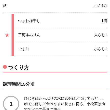
酒
小さじ1
★
つぶれ梅干し
1個
★
★
三河本みりん
大さじ1
グループ
★
ごま油
小さじ1
つくり方
調理時間15分※
ひじきはたっぷりの水に30分ほどつけてもどし、
1
ゆでこぼして食べやすい長さに切る。小松菜はゆ
でて3cmの長さに切る。