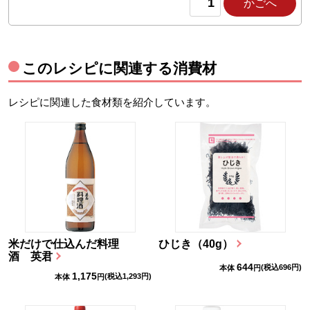
かごへ
このレシピに関連する消費材
レシピに関連した食材類を紹介しています。
米だけで仕込んだ料理
ひじき（40g）
酒 英君
644
(税込
696
円)
本体
円
1,175
(税込
1,293
円)
本体
円