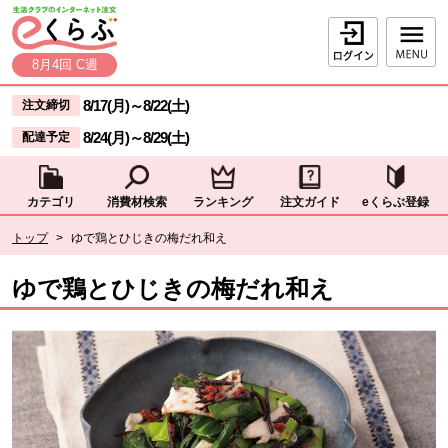
本文へジャンプする。
ページの先頭です。
ログイン
8月4回 C週
ここからサイト内共通メニューです。
サイト内共通メニューをスキップする
8/17(月)
～
8/22(土)
注文締切
8/24(月)
～
8/29(土)
配達予定
カテゴリ
消費材検索
ランキング
注文ガイド
eくらぶ登録
サイト内共通メニューここまで。
ここから現在位置です。
トップ
>
ゆで鶏とひじきの梅だれ和え
現在位置ここまで
ゆで鶏とひじきの梅だれ和え