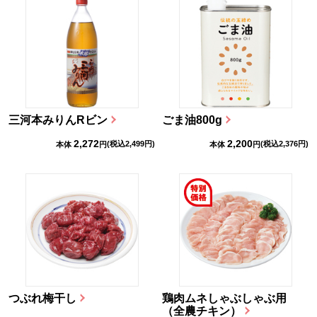
三河本みりんRビン
ごま油800g
2,272
2,200
(税込
2,499
円)
(税込
2,376
円)
本体
円
本体
円
つぶれ梅干し
鶏肉ムネしゃぶしゃぶ用
（全農チキン）