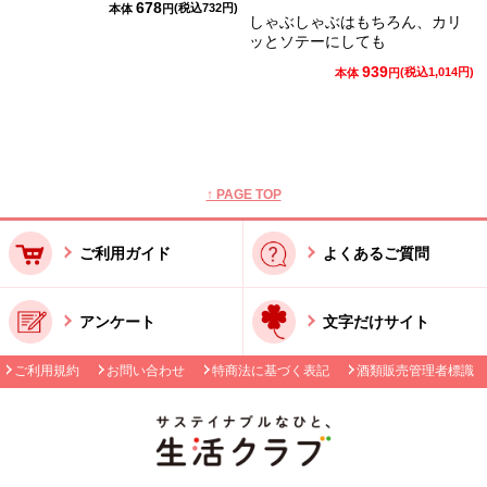
678
(税込
732
円)
本体
円
しゃぶしゃぶはもちろん、カリ
ッとソテーにしても
939
(税込
1,014
円)
本体
円
本文ここまで。
ここから共通フッターメニューです。
↑ PAGE TOP
ご利用ガイド
よくあるご質問
アンケート
文字だけサイト
ご利用規約
お問い合わせ
特商法に基づく表記
酒類販売管理者標識