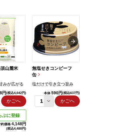
那須山麓米
無塩せきコンビーフ
ちゅるっと飲むゼリ
缶
ー（りんご...
甘みが広がる
塩だけで引き立つ旨み
国産りんご果汁を使用
98円
590円
1,114円
(税込4,642円)
(税込637円)
(税込1,203円
本体
本体
かごへ
かごへ
かごへ
らぶに登録
4,148円
予約価格
(税込
4,480円)