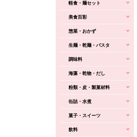
軽食・麺セット
美食百彩
惣菜・おかず
生麺・乾麺・パスタ
調味料
海藻・乾物・だし
粉類・皮・製菓材料
缶詰・水煮
菓子・スイーツ
飲料