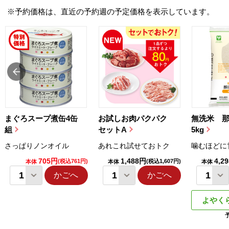
※予約価格は、直近の予約週の予定価格を表示しています。
まぐろスープ煮缶4缶
お試しお肉パクパク
無洗米 
組
セットA
5kg
さっぱりノンオイル
あれこれ試せておトク
噛むほどに
705円
1,488円
4,2
(税込761円)
(税込1,607円)
本体
本体
本体
かごへ
かごへ
よやく