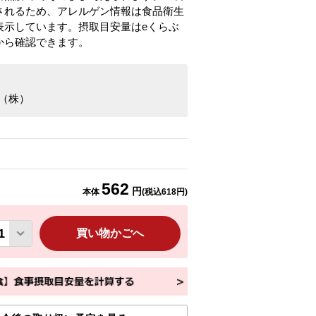
されるため、アレルゲン情報は食品衛生
表示しています。摂取目安量はeくらぶ
から確認できます。
re（株）
る
562
円
本体
(税込
618
円)
買い物かごへ