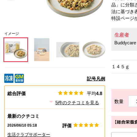
品」に分類
法に基づき
特設ページ
イメージ
生産者
Buddyca
この画像を大きく見る
この画像を大きく見る
この画像を大きく見る
この画像を大きく見
１４５ｇ
記号凡例
総合評価
平均
4.8
数量
5
件のクチコミを見る
最新のクチコミ
評価
2026/06/10 05:18
生活クラブサポーター