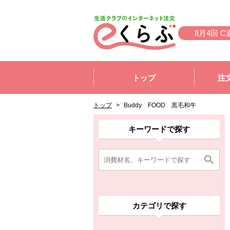
本文へジャンプする。
ページの先頭です。
8月4回 C
ここからサイト内共通メニューです。
サイト内共通メニューをスキップする
トップ
注
サイト内共通メニューここまで。
ここから現在位置です。
現在位置ここまで
トップ
>
Buddy FOOD 黒毛和牛
ここから消費材検索メニューです。
消費材検索メニューここまで。
ここから本文です。
ここから組合員向けメニューです。
組合員向けメニューここまで。
ここから本文です。
キーワードで探す
カテゴリで探す