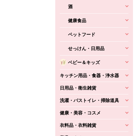
酒
健康食品
ペットフード
せっけん・日用品
ベビー＆キッズ
ちょこっと揚げ（香
ね天
バルサミコ
キッチン用品・食器・浄水器
ばしエビ味...
さわやか
コク深くフルーティー
えびの風味がぶわっ！
日用品・衛生雑貨
3円
2,160円
(税込370円)
(税込2,333円)
本体
330円
(税込356円)
本体
かごへ
かごへ
洗濯・バストイレ・掃除道具
かごへ
健康・美容・コスメ
衣料品・衣料雑貨