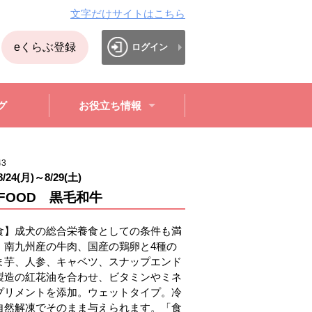
文字だけサイトはこちら
eくらぶ登録
ログイン
グ
お役立ち情報
43
8/24(月)
～
8/29(土)
 FOOD 黒毛和牛
食】成犬の総合栄養食としての条件も満
。南九州産の牛肉、国産の鶏卵と4種の
ま芋、人参、キャベツ、スナップエンド
製造の紅花油を合わせ、ビタミンやミネ
プリメントを添加。ウェットタイプ。冷
自然解凍でそのまま与えられます。「食