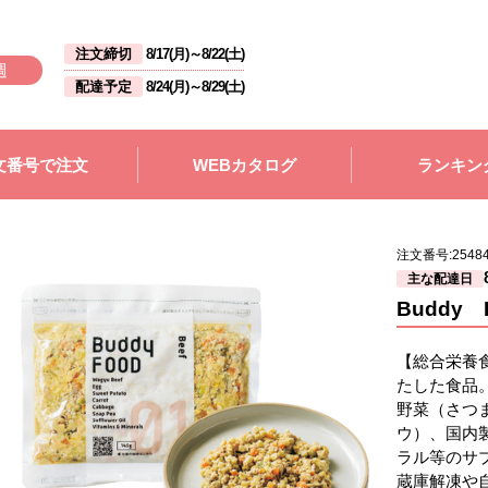
注文締切
8/17(月)
～
8/22(土)
週
配達予定
8/24(月)
～
8/29(土)
文番号で注文
WEBカタログ
ランキン
注文番号:
2548
主な配達日
Buddy
【総合栄養
たした食品
野菜（さつ
ウ）、国内
ラル等のサ
蔵庫解凍や