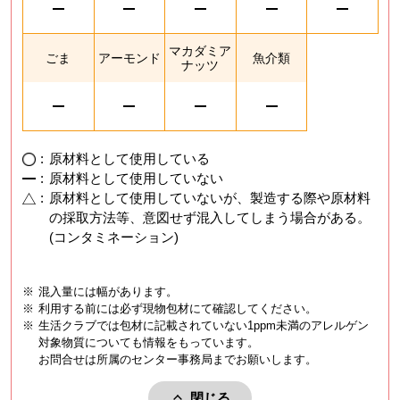
マカダミア
ごま
アーモンド
魚介類
ナッツ
:
原材料として使用している
:
原材料として使用していない
:
原材料として使用していないが、製造する際や原材料
の採取方法等、意図せず混入してしまう場合がある。
(コンタミネーション)
※
混入量には幅があります。
※
利用する前には必ず現物包材にて確認してください。
※
生活クラブでは包材に記載されていない1ppm未満のアレルゲン
対象物質についても情報をもっています。
お問合せは所属のセンター事務局までお願いします。
閉じる
アレルゲンを閉じる。