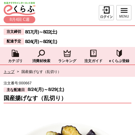
本文へジャンプする。
ページの先頭です。
ログイン
8月4回 C週
ここからサイト内共通メニューです。
サイト内共通メニューをスキップする
8/17(月)
～
8/22(土)
注文締切
8/24(月)
～
8/29(土)
配達予定
カテゴリ
消費材検索
ランキング
注文ガイド
eくらぶ登録
サイト内共通メニューここまで。
ここから現在位置です。
トップ
>
国産揚げなす（乱切り）
現在位置ここまで
注文番号:
000667
8/24(月)
～
8/29(土)
主な配達日
国産揚げなす（乱切り）