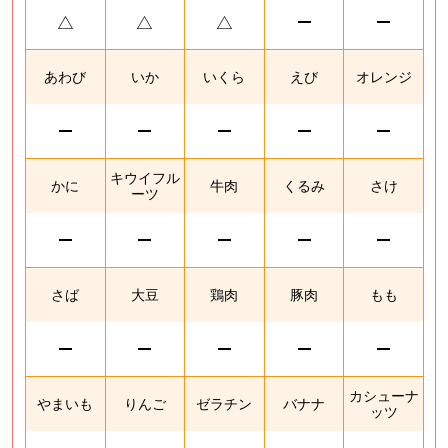
あわび
いか
いくら
えび
オレンジ
キウイフル
かに
牛肉
くるみ
さけ
ーツ
さば
大豆
鶏肉
豚肉
もも
カシューナ
やまいも
りんご
ゼラチン
バナナ
ッツ