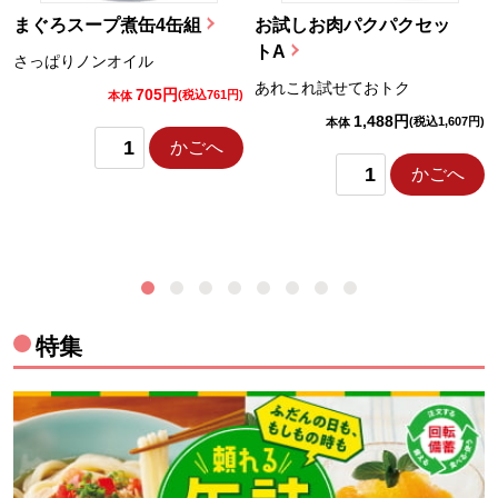
まぐろスープ煮缶4缶組
お試しお肉パクパクセッ
トA
さっぱりノンオイル
あれこれ試せておトク
705円
)
(税込761円)
本体
1,488円
(税込1,607円)
本体
かごへ
かごへ
特集