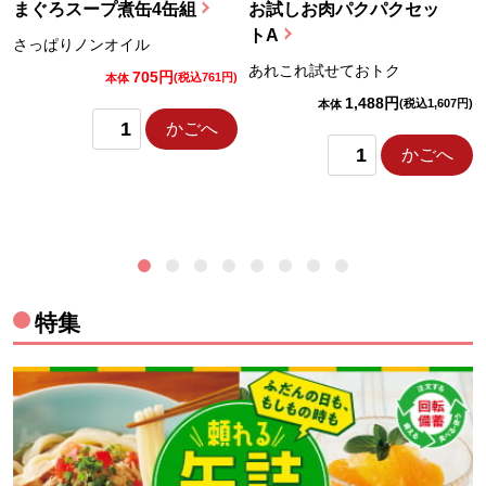
まぐろスープ煮缶4缶組
お試しお肉パクパクセッ
トA
さっぱりノンオイル
あれこれ試せておトク
705円
)
(税込761円)
本体
1,488円
(税込1,607円)
本体
かごへ
かごへ
特集