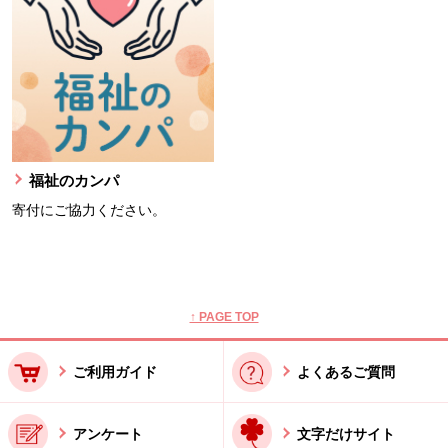
福祉のカンパ
寄付にご協力ください。
本文ここまで。
ここから共通フッターメニューです。
↑ PAGE TOP
ご利用ガイド
よくあるご質問
アンケート
文字だけサイト