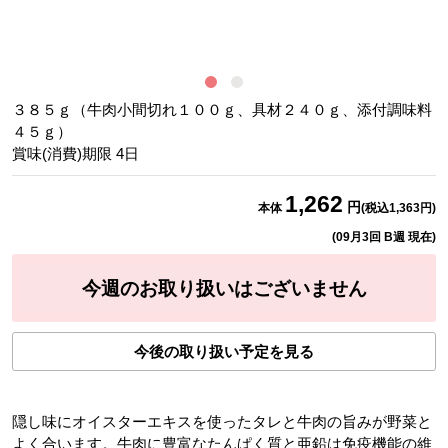
調
３８５ｇ（牛肉小間切れ１００ｇ、具材２４０ｇ、添付調味料
４５ｇ）
賞味(消費)期限
4
日
1,262
円
本体
(税込
1,363
円)
(
09月3回 B週
現在)
今週のお取り扱いはございません
今後の取り扱い予定を見る
隠し味にオイスターエキスを使ったタレと牛肉の旨みが野菜と
よく合います。牛肉に豊富なたんぱく質と亜鉛は免疫機能の維