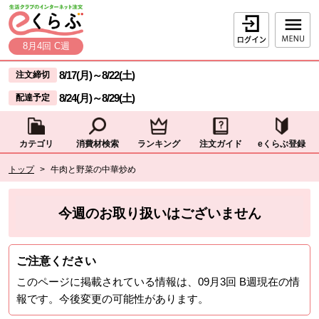
本文へジャンプする。
ページの先頭です。
ログイン
8月4回 C週
ここからサイト内共通メニューです。
サイト内共通メニューをスキップする
8/17(月)
～
8/22(土)
注文締切
8/24(月)
～
8/29(土)
配達予定
カテゴリ
消費材検索
ランキング
注文ガイド
eくらぶ登録
サイト内共通メニューここまで。
ここから現在位置です。
トップ
>
牛肉と野菜の中華炒め
現在位置ここまで
今週のお取り扱いはございません
ご注意ください
このページに掲載されている情報は、
09月3回 B週
現在の情
報です。今後変更の可能性があります。