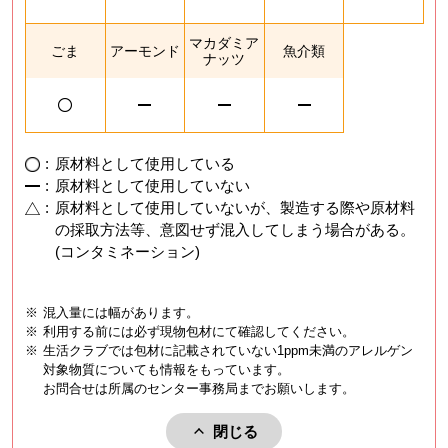
マカダミア
ごま
アーモンド
魚介類
ナッツ
:
原材料として使用している
:
原材料として使用していない
:
原材料として使用していないが、製造する際や原材料
の採取方法等、意図せず混入してしまう場合がある。
(コンタミネーション)
※
混入量には幅があります。
※
利用する前には必ず現物包材にて確認してください。
※
生活クラブでは包材に記載されていない1ppm未満のアレルゲン
対象物質についても情報をもっています。
お問合せは所属のセンター事務局までお願いします。
閉じる
アレルゲンを閉じる。