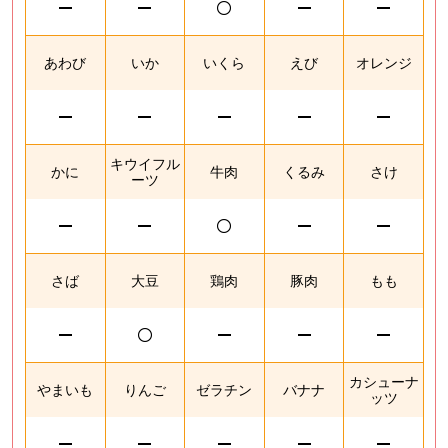
あわび
いか
いくら
えび
オレンジ
キウイフル
かに
牛肉
くるみ
さけ
ーツ
さば
大豆
鶏肉
豚肉
もも
カシューナ
やまいも
りんご
ゼラチン
バナナ
ッツ