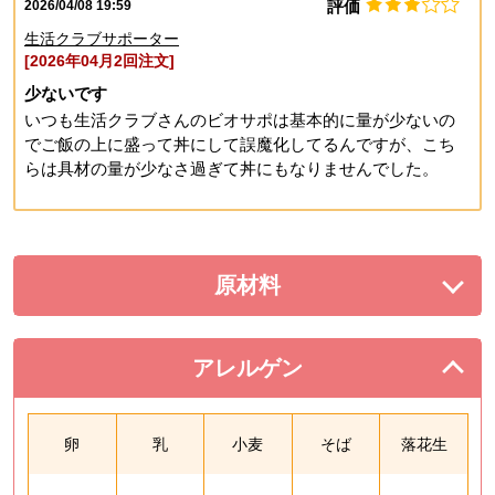
評価
2026/04/08 19:59
生活クラブサポーター
[2026年04月2回注文]
少ないです
いつも生活クラブさんのビオサポは基本的に量が少ないの
でご飯の上に盛って丼にして誤魔化してるんですが、こち
らは具材の量が少なさ過ぎて丼にもなりませんでした。
原材料
を展開する。
アレルゲン
を閉じる。
卵
乳
小麦
そば
落花生