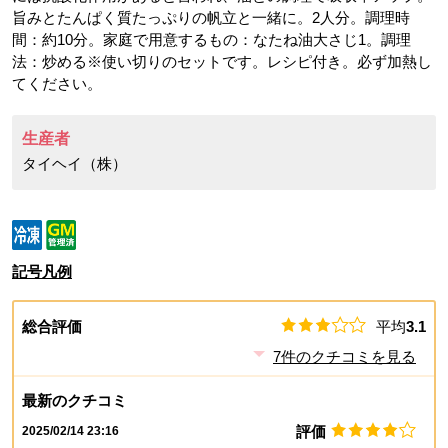
旨みとたんぱく質たっぷりの帆立と一緒に。2人分。調理時
間：約10分。家庭で用意するもの：なたね油大さじ1。調理
法：炒める※使い切りのセットです。レシピ付き。必ず加熱し
てください。
生産者
タイヘイ（株）
記号凡例
総合評価
平均
3.1
7
件のクチコミを見る
最新のクチコミ
評価
2025/02/14 23:16