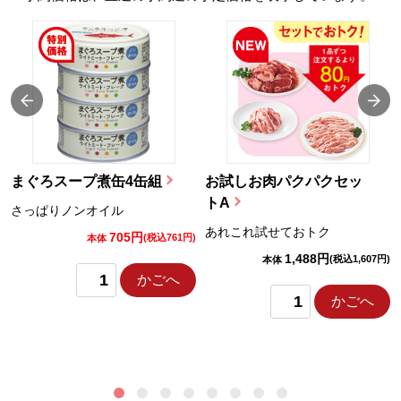
まぐろスープ煮缶4缶組
お試しお肉パクパクセッ
トA
さっぱりノンオイル
あれこれ試せておトク
705円
)
(税込761円)
本体
1,488円
(税込1,607円)
本体
かごへ
かごへ