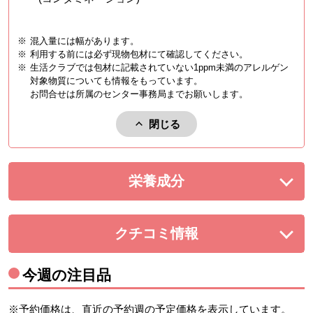
※
混入量には幅があります。
※
利用する前には必ず現物包材にて確認してください。
※
生活クラブでは包材に記載されていない1ppm未満のアレルゲン
対象物質についても情報をもっています。
お問合せは所属のセンター事務局までお願いします。
閉じる
アレルゲンを閉じる。
栄養成分
を展開する。
クチコミ情報
を展開する。
今週の注目品
※予約価格は、直近の予約週の予定価格を表示しています。