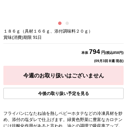
調
１８６ｇ（具材１６６ｇ、添付調味料２０ｇ）
賞味(消費)期限
91
日
794
円
本体
(税込
858
円)
(
09月3回 B週
現在)
今週のお取り扱いはございません
今後の取り扱い予定を見る
フライパンになたね油を熱しベビーホタテなどの冷凍具材を炒
め、添付の塩ダレで仕上げます。緑黄色野菜に豊富なカロテン
には抗酸化作用があると言われ、油との調理で吸収率アップ。