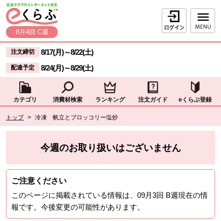
本文へジャンプする。
ページの先頭です。
ログイン
8月4回 C週
ここからサイト内共通メニューです。
サイト内共通メニューをスキップする
8/17(月)
～
8/22(土)
注文締切
8/24(月)
～
8/29(土)
配達予定
カテゴリ
消費材検索
ランキング
注文ガイド
eくらぶ登録
サイト内共通メニューここまで。
ここから現在位置です。
トップ
>
冷凍 帆立とブロッコリー塩炒
現在位置ここまで
今週のお取り扱いはございません
ご注意ください
このページに掲載されている情報は、
09月3回 B週
現在の情
報です。今後変更の可能性があります。