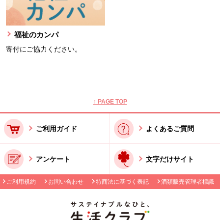
福祉のカンパ
寄付にご協力ください。
本文ここまで。
ここから共通フッターメニューです。
↑ PAGE TOP
ご利用ガイド
よくあるご質問
アンケート
文字だけサイト
ご利用規約
お問い合わせ
特商法に基づく表記
酒類販売管理者標識