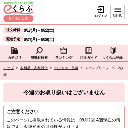
本文へジャンプする。
ページの先頭です。
ログイン
8月4回 C週
ここからサイト内共通メニューです。
サイト内共通メニューをスキップする
8/17(月)
～
8/22(土)
注文締切
8/24(月)
～
8/29(土)
配達予定
カテゴリ
消費材検索
ランキング
注文ガイド
eくらぶ登録
サイト内共通メニューここまで。
ここから現在位置です。
トップ
>
衣料品・衣料雑貨
>
パジャマ・肌着
>
スパンブリーフ S 2枚
組
現在位置ここまで
今週のお取り扱いはございません
ご注意ください
このページに掲載されている情報は、
09月2回 A週
現在の情
報です。今後変更の可能性があります。