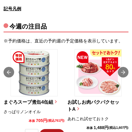
記号凡例
今週の注目品
※予約価格は、直近の予約週の予定価格を表示しています。
まぐろスープ煮缶4缶組
お試しお肉パクパクセッ
トA
さっぱりノンオイル
あれこれ試せておトク
705円
)
(税込761円)
本体
1,488円
(税込1,607円)
本体