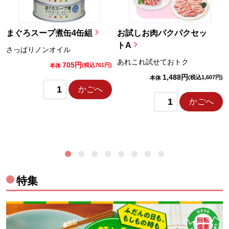
まぐろスープ煮缶4缶組
お試しお肉パクパクセッ
トA
さっぱりノンオイル
あれこれ試せておトク
705円
)
(税込761円)
本体
1,488円
(税込1,607円)
本体
かごへ
かごへ
特集