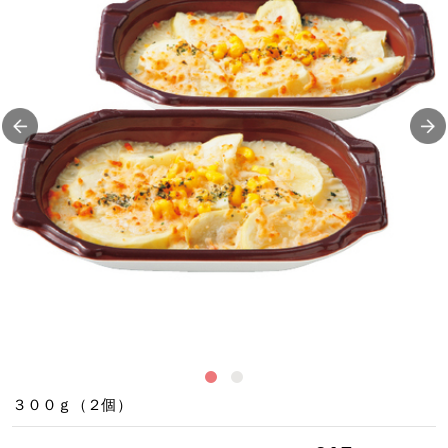
調
３００ｇ（２個）