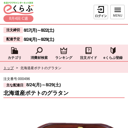
本文へジャンプする。
ページの先頭です。
ログイン
8月4回 C週
ここからサイト内共通メニューです。
サイト内共通メニューをスキップする
8/17(月)
～
8/22(土)
注文締切
8/24(月)
～
8/29(土)
配達予定
カテゴリ
消費材検索
ランキング
注文ガイド
eくらぶ登録
サイト内共通メニューここまで。
ここから現在位置です。
トップ
>
北海道産ポテトのグラタン
現在位置ここまで
注文番号:
000496
8/24(月)
～
8/29(土)
主な配達日
北海道産ポテトのグラタン