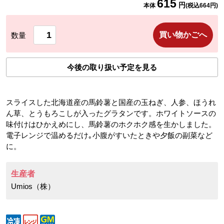
615
円
本体
(税込
664
円)
買い物かごへ
数量
今後の取り扱い予定を見る
スライスした北海道産の馬鈴薯と国産の玉ねぎ、人参、ほうれ
ん草、とうもろこしが入ったグラタンです。ホワイトソースの
味付けはひかえめにし、馬鈴薯のホクホク感を生かしました。
電子レンジで温めるだけ｡小腹がすいたときや夕飯の副菜など
に。
生産者
Umios（株）