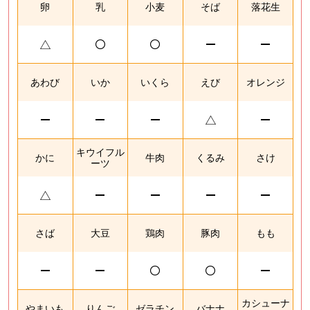
卵
乳
小麦
そば
落花生
あわび
いか
いくら
えび
オレンジ
キウイフル
かに
牛肉
くるみ
さけ
ーツ
さば
大豆
鶏肉
豚肉
もも
カシューナ
やまいも
りんご
ゼラチン
バナナ