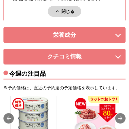
閉じる
アレルゲンを閉じる。
栄養成分
を展開する。
クチコミ情報
を展開する。
今週の注目品
※予約価格は、直近の予約週の予定価格を表示しています。