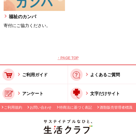
福祉のカンパ
寄付にご協力ください。
本文ここまで。
ここから共通フッターメニューです。
↑ PAGE TOP
ご利用ガイド
よくあるご質問
アンケート
文字だけサイト
ご利用規約
お問い合わせ
特商法に基づく表記
酒類販売管理者標識