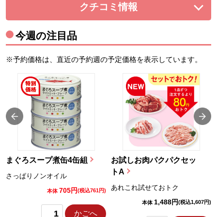
クチコミ情報
を展開する。
今週の注目品
※予約価格は、直近の予約週の予定価格を表示しています。
まぐろスープ煮缶4缶組
お試しお肉パクパクセッ
トA
さっぱりノンオイル
あれこれ試せておトク
705円
)
(税込761円)
本体
1,488円
(税込1,607円)
本体
かごへ