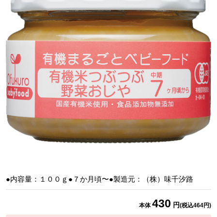
●内容量：１００ｇ●７か月頃〜●製造元：（株）味千汐路
430
円
本体
(税込
464
円)