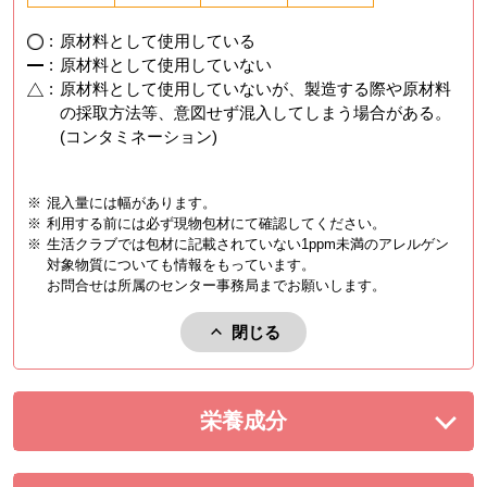
:
原材料として使用している
:
原材料として使用していない
:
原材料として使用していないが、製造する際や原材料
の採取方法等、意図せず混入してしまう場合がある。
(コンタミネーション)
※
混入量には幅があります。
※
利用する前には必ず現物包材にて確認してください。
※
生活クラブでは包材に記載されていない1ppm未満のアレルゲン
対象物質についても情報をもっています。
お問合せは所属のセンター事務局までお願いします。
閉じる
アレルゲンを閉じる。
栄養成分
を展開する。