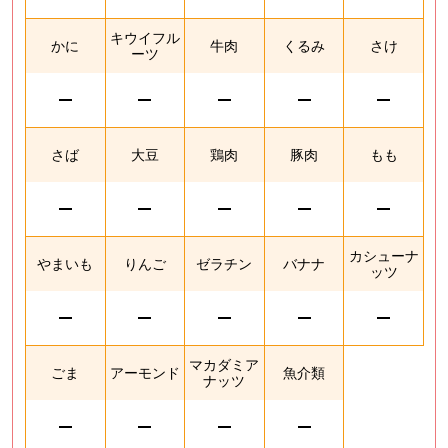
キウイフル
かに
牛肉
くるみ
さけ
ーツ
さば
大豆
鶏肉
豚肉
もも
カシューナ
やまいも
りんご
ゼラチン
バナナ
ッツ
マカダミア
ごま
アーモンド
魚介類
ナッツ