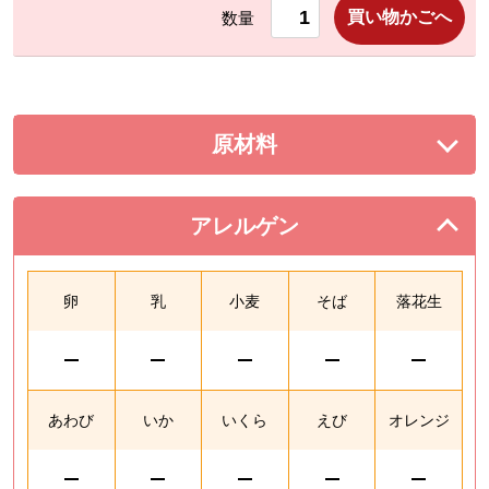
買い物かごへ
数量
原材料
を展開する。
アレルゲン
を閉じる。
卵
乳
小麦
そば
落花生
あわび
いか
いくら
えび
オレンジ