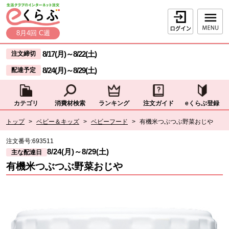
本文へジャンプする。
ページの先頭です。
ログイン
8月4回 C週
ここからサイト内共通メニューです。
サイト内共通メニューをスキップする
8/17(月)
～
8/22(土)
注文締切
8/24(月)
～
8/29(土)
配達予定
カテゴリ
消費材検索
ランキング
注文ガイド
eくらぶ登録
サイト内共通メニューここまで。
ここから現在位置です。
トップ
>
ベビー＆キッズ
>
ベビーフード
>
有機米つぶつぶ野菜おじや
現在位置ここまで
注文番号:
693511
8/24(月)
～
8/29(土)
主な配達日
有機米つぶつぶ野菜おじや