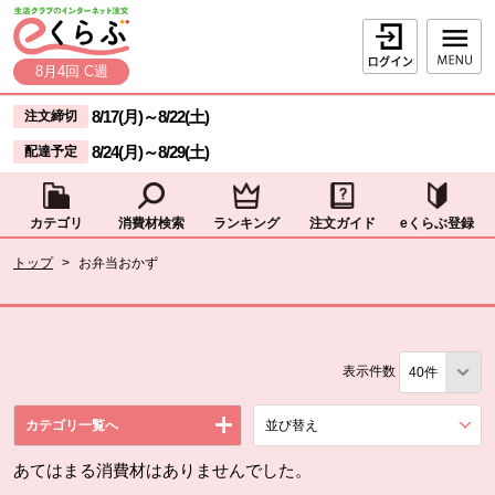
本文へジャンプする。
ページの先頭です。
ログイン
8月4回 C週
ここからサイト内共通メニューです。
サイト内共通メニューをスキップする
8/17(月)
～
8/22(土)
注文締切
8/24(月)
～
8/29(土)
配達予定
カテゴリ
消費材検索
ランキング
注文ガイド
eくらぶ登録
サイト内共通メニューここまで。
ここから現在位置です。
トップ
>
お弁当おかず
現在位置ここまで
表示件数
カテゴリ一覧へ
並び替え
を展開する。
あてはまる消費材はありませんでした。