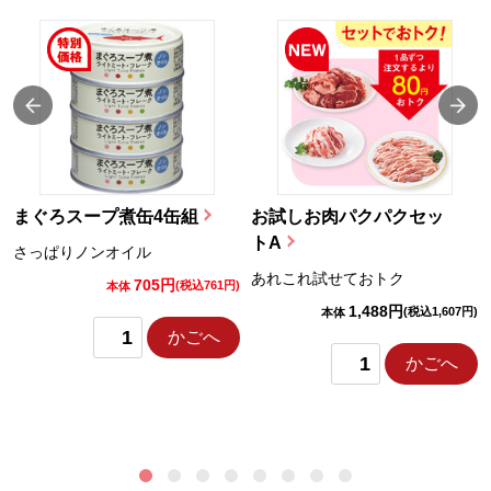
まぐろスープ煮缶4缶組
お試しお肉パクパクセッ
トA
さっぱりノンオイル
あれこれ試せておトク
705円
)
(税込761円)
本体
1,488円
(税込1,607円)
本体
かごへ
かごへ