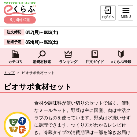
本文へジャンプする。
ページの先頭です。
ログイン
8月4回 C週
ここからサイト内共通メニューです。
サイト内共通メニューをスキップする
8/17(月)
～
8/22(土)
注文締切
8/24(月)
～
8/29(土)
配達予定
カテゴリ
消費材検索
ランキング
注文ガイド
eくらぶ登録
サイト内共通メニューここまで。
ここから現在位置です。
トップ
>
ビオサポ食材セット
現在位置ここまで
ビオサポ食材セット
食材や調味料が使い切りのセットで届く、便利
なミールキット。野菜は主に国産、肉は生活ク
ラブのものを使っています。野菜は水洗いせず
に調理できます。つくり方がわかるレシピ付
き。冷蔵タイプの消費期限は一部を除きお届け