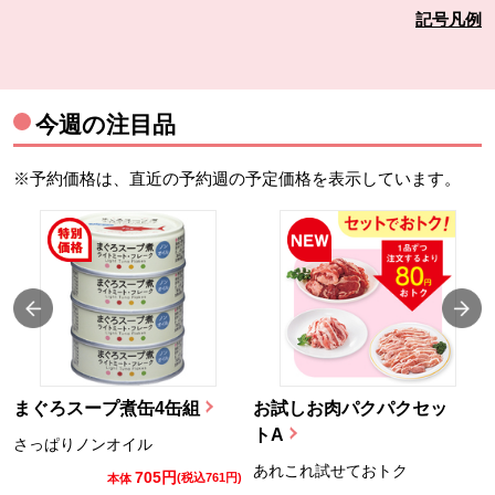
記号凡例
今週の注目品
※予約価格は、直近の予約週の予定価格を表示しています。
まぐろスープ煮缶4缶組
お試しお肉パクパクセッ
トA
さっぱりノンオイル
あれこれ試せておトク
705円
)
(税込761円)
本体