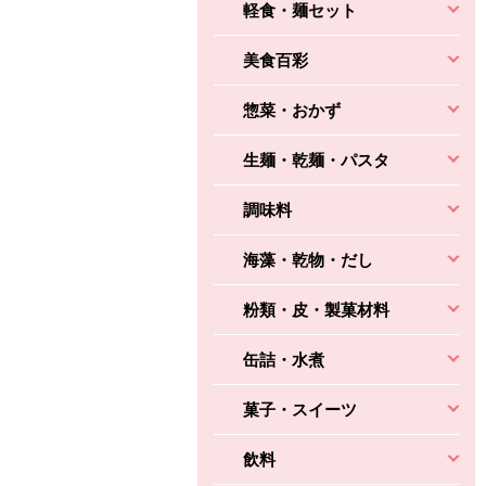
軽食・麺セット
美食百彩
惣菜・おかず
生麺・乾麺・パスタ
調味料
海藻・乾物・だし
粉類・皮・製菓材料
缶詰・水煮
菓子・スイーツ
飲料