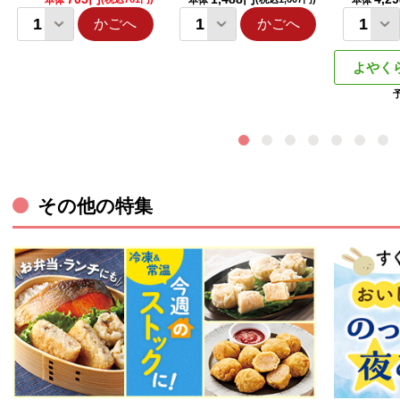
本体
本体
本体
かごへ
かごへ
よやく
その他の特集