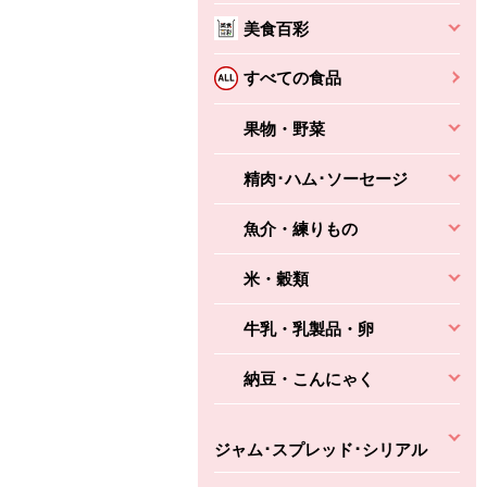
本体
かごへ
かごへ
美食百彩
かごへ
すべての食品
果物・野菜
精肉･ハム･ソーセージ
魚介・練りもの
米・穀類
牛乳・乳製品・卵
納豆・こんにゃく
ジャム･スプレッド･シリアル