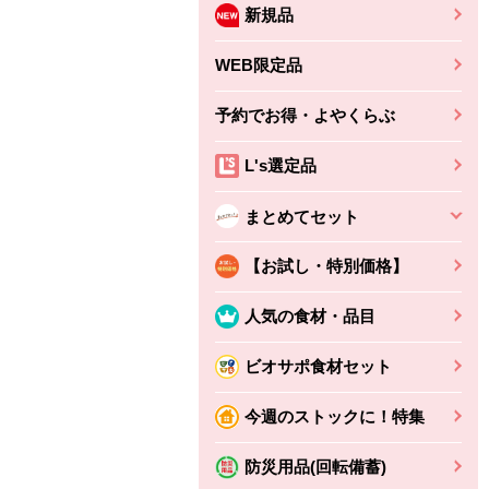
新規品
WEB限定品
予約でお得・よやくらぶ
L's選定品
まとめてセット
【お試し・特別価格】
人気の食材・品目
ビオサポ食材セット
ちょこっと揚げ（香
ね天
バルサミコ
今週のストックに！特集
ばしエビ味...
さわやか
コク深くフルーティー
えびの風味がぶわっ！
3円
2,160円
防災用品(回転備蓄)
(税込370円)
(税込2,333円)
本体
330円
(税込356円)