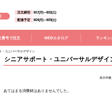
注文締切
8/17(月)
～
8/22(土)
週
配達予定
8/24(月)
～
8/29(土)
文番号で注文
WEBカタログ
ランキン
ト・ユニバーサルデザイン
シニアサポート・ユニバーサルデザイ
表示件
あてはまる消費材はありませんでした。