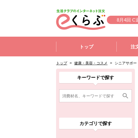
本文へジャンプする。
ページの先頭です。
8月4回 C
ここからサイト内共通メニューです。
サイト内共通メニューをスキップする
トップ
注
サイト内共通メニューここまで。
ここから現在位置です。
現在位置ここまで
トップ
>
健康・美容・コスメ
>
シニアサポー
ここから消費材検索メニューです。
消費材検索メニューここまで。
ここから本文です。
ここから組合員向けメニューです。
組合員向けメニューここまで。
ここから本文です。
キーワードで探す
カテゴリで探す