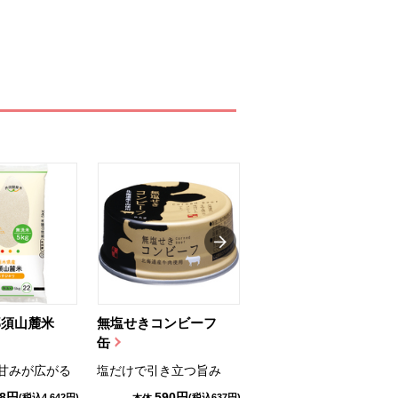
那須山麓米
無塩せきコンビーフ
ちゅるっと飲むゼリ
缶
ー（りんご...
甘みが広がる
塩だけで引き立つ旨み
国産りんご果汁を使用
98円
590円
1,114円
(税込4,642円)
(税込637円)
(税込1,203円