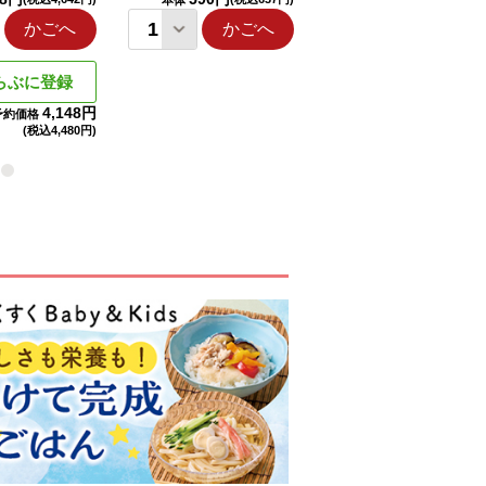
本体
本体
かごへ
かごへ
かごへ
らぶに登録
4,148円
予約価格
(税込
4,480円)