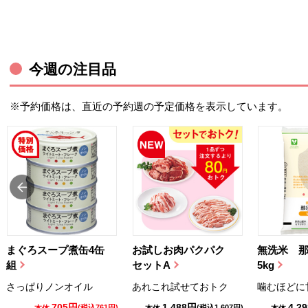
今週の注目品
※予約価格は、直近の予約週の予定価格を表示しています。
まぐろスープ煮缶4缶
お試しお肉パクパク
無洗米 
組
セットA
5kg
さっぱりノンオイル
あれこれ試せておトク
噛むほどに
705円
1,488円
4,2
(税込761円)
(税込1,607円)