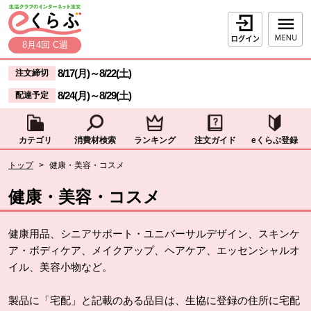
本文へジャンプする。
ページの先頭です。
ログイン
8月4回 C週
ここからサイト内共通メニューです。
サイト内共通メニューをスキップする
8/17(月)
～
8/22(土)
注文締切
8/24(月)
～
8/29(土)
配達予定
カテゴリ
消費材検索
ランキング
注文ガイド
eくらぶ登録
サイト内共通メニューここまで。
ここから現在位置です。
トップ
>
健康・美容・コスメ
現在位置ここまで
健康・美容・コスメ
健康用品、シニアサポート・ユニバーサルデザイン、スキンケ
ア・ボディケア、メイクアップ、ヘアケア、エッセンシャルオ
イル、美容小物など。
製品に「宅配」と記載のある品目は、生協に登録の住所に宅配