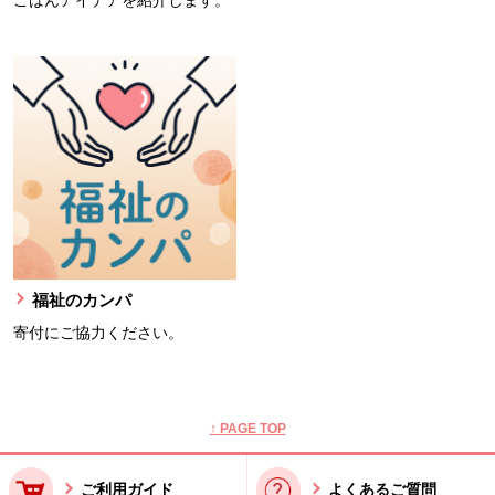
ごはんアイデアを紹介します。
福祉のカンパ
寄付にご協力ください。
本文ここまで。
ここから共通フッターメニューです。
↑ PAGE TOP
ご利用ガイド
よくあるご質問