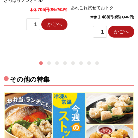
さっぱりノンオイル
あれこれ試せておトク
705円
)
(税込761円)
本体
1,488円
(税込1,607円)
本体
かごへ
かごへ
その他の特集