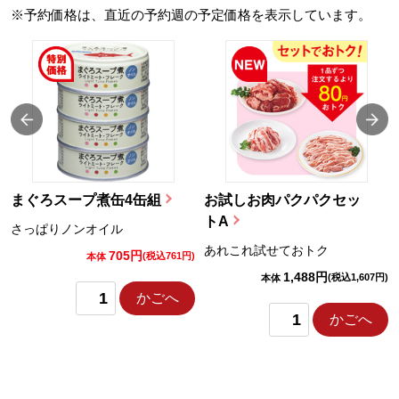
※予約価格は、直近の予約週の予定価格を表示しています。
まぐろスープ煮缶4缶組
お試しお肉パクパクセッ
トA
さっぱりノンオイル
あれこれ試せておトク
705円
)
(税込761円)
本体
1,488円
(税込1,607円)
本体
かごへ
かごへ