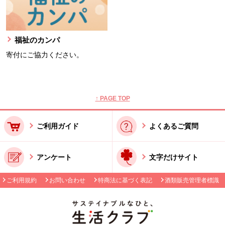
福祉のカンパ
寄付にご協力ください。
本文ここまで。
ここから共通フッターメニューです。
↑ PAGE TOP
ご利用ガイド
よくあるご質問
アンケート
文字だけサイト
ご利用規約
お問い合わせ
特商法に基づく表記
酒類販売管理者標識