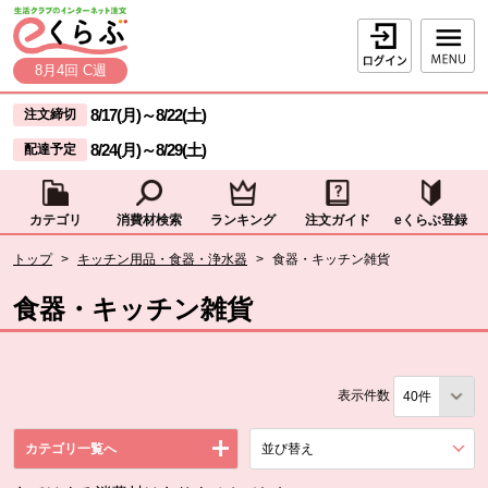
本文へジャンプする。
ページの先頭です。
ログイン
8月4回 C週
ここからサイト内共通メニューです。
サイト内共通メニューをスキップする
8/17(月)
～
8/22(土)
注文締切
8/24(月)
～
8/29(土)
配達予定
カテゴリ
消費材検索
ランキング
注文ガイド
eくらぶ登録
サイト内共通メニューここまで。
ここから現在位置です。
トップ
>
キッチン用品・食器・浄水器
>
食器・キッチン雑貨
現在位置ここまで
食器・キッチン雑貨
表示件数
カテゴリ一覧へ
並び替え
を展開する。