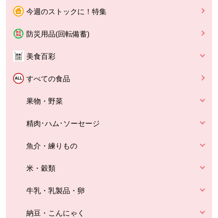
今週のストックに！特集
防災用品(回転備蓄)
美食百彩
すべての食品
果物・野菜
精肉･ハム･ソーセージ
魚介・練りもの
米・穀類
牛乳・乳製品・卵
納豆・こんにゃく