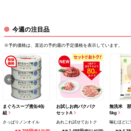
今週の注目品
※予約価格は、直近の予約週の予定価格を表示しています。
まぐろスープ煮缶4缶
お試しお肉パクパク
無洗米 
組
セットA
5kg
さっぱりノンオイル
あれこれ試せておトク
噛むほどに
705円
1,488円
4,2
(税込761円)
(税込1,607円)