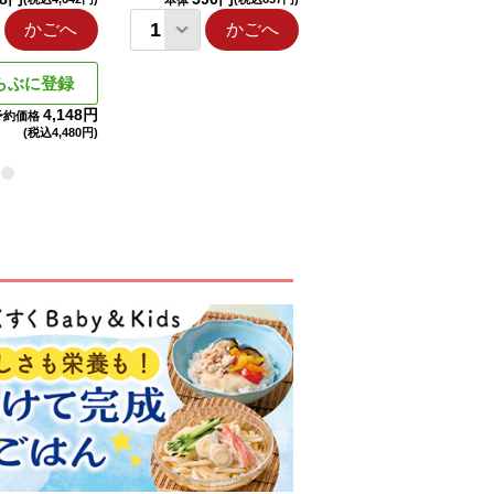
本体
本体
かごへ
かごへ
かごへ
らぶに登録
4,148円
予約価格
(税込
4,480円)