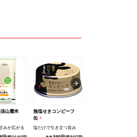
那須山麓米
無塩せきコンビーフ
ちゅるっと飲むゼリ
缶
ー（りんご...
甘みが広がる
塩だけで引き立つ旨み
国産りんご果汁を使用
98円
590円
1,114円
(税込4,642円)
(税込637円)
(税込1,203円