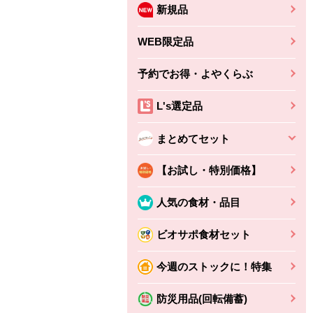
新規品
WEB限定品
予約でお得・よやくらぶ
L's選定品
まとめてセット
【お試し・特別価格】
人気の食材・品目
ビオサポ食材セット
ちょこっと揚げ（香
ね天
バルサミコ
今週のストックに！特集
ばしエビ味...
さわやか
コク深くフルーティー
えびの風味がぶわっ！
3円
2,160円
防災用品(回転備蓄)
(税込370円)
(税込2,333円)
本体
330円
(税込356円)