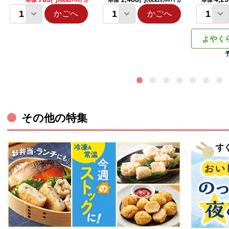
本体
本体
本体
かごへ
かごへ
よやく
その他の特集