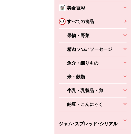
本体
かごへ
かごへ
美食百彩
かごへ
すべての食品
果物・野菜
精肉･ハム･ソーセージ
魚介・練りもの
米・穀類
牛乳・乳製品・卵
納豆・こんにゃく
ジャム･スプレッド･シリアル