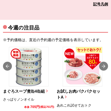
記号凡例
今週の注目品
※予約価格は、直近の予約週の予定価格を表示しています。
まぐろスープ煮缶4缶組
お試しお肉パクパクセッ
トA
さっぱりノンオイル
あれこれ試せておトク
705円
)
(税込761円)
本体