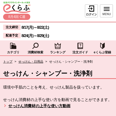
本文へジャンプする。
ページの先頭です。
ログイン
8月4回 C週
ここからサイト内共通メニューです。
サイト内共通メニューをスキップする
8/17(月)
～
8/22(土)
注文締切
8/24(月)
～
8/29(土)
配達予定
カテゴリ
消費材検索
ランキング
注文ガイド
eくらぶ登録
サイト内共通メニューここまで。
ここから現在位置です。
トップ
>
せっけん・日用品
>
せっけん・シャンプー・洗浄剤
現在位置ここまで
せっけん・シャンプー・洗浄剤
環境や手肌のことを考え、せっけん製品を扱っています。
せっけん消費材の上手な使い方を動画で見ることができます。
せっけん消費材の上手な使い方動画