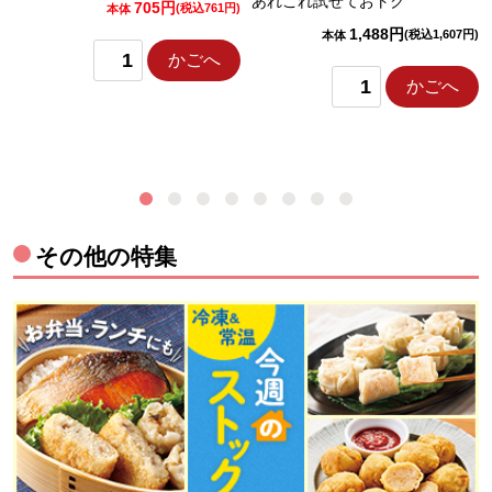
あれこれ試せておトク
705円
)
(税込761円)
本体
1,488円
(税込1,607円)
本体
かごへ
かごへ
その他の特集