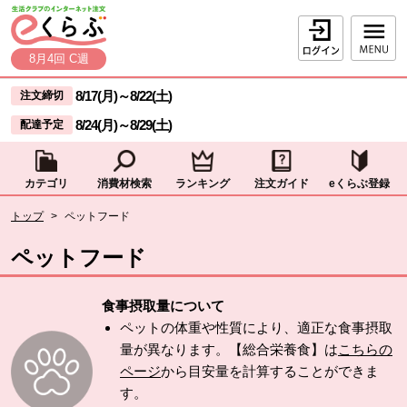
本文へジャンプする。
ページの先頭です。
ログイン
8月4回 C週
ここからサイト内共通メニューです。
サイト内共通メニューをスキップする
8/17(月)
～
8/22(土)
注文締切
8/24(月)
～
8/29(土)
配達予定
カテゴリ
消費材検索
ランキング
注文ガイド
eくらぶ登録
サイト内共通メニューここまで。
ここから現在位置です。
トップ
>
ペットフード
現在位置ここまで
ペットフード
食事摂取量について
ペットの体重や性質により、適正な食事摂取
量が異なります。【総合栄養食】は
こちらの
ページ
から目安量を計算することができま
す。