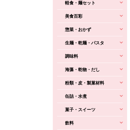
軽食・麺セット
美食百彩
惣菜・おかず
生麺・乾麺・パスタ
調味料
海藻・乾物・だし
粉類・皮・製菓材料
缶詰・水煮
菓子・スイーツ
飲料