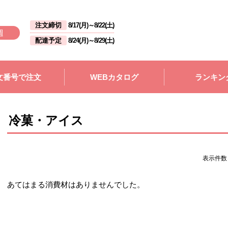
注文締切
8/17(月)
～
8/22(土)
週
配達予定
8/24(月)
～
8/29(土)
文番号で注文
WEBカタログ
ランキン
冷菓・アイス
表示件
あてはまる消費材はありませんでした。