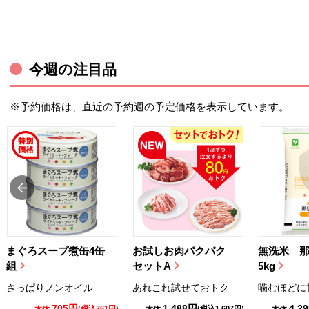
今週の注目品
※予約価格は、直近の予約週の予定価格を表示しています。
まぐろスープ煮缶4缶
お試しお肉パクパク
無洗米 
組
セットA
5kg
さっぱりノンオイル
あれこれ試せておトク
噛むほどに
705円
1,488円
4,2
(税込761円)
(税込1,607円)