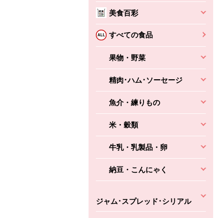
本体
かごへ
かごへ
美食百彩
かごへ
すべての食品
果物・野菜
精肉･ハム･ソーセージ
魚介・練りもの
米・穀類
牛乳・乳製品・卵
納豆・こんにゃく
ジャム･スプレッド･シリアル