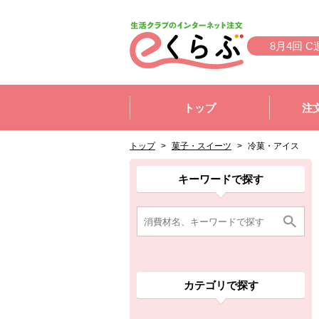
本文へジャンプする。
ページの先頭です。
8月4回 C
ここからサイト内共通メニューです。
サイト内共通メニューをスキップする
トップ
注
サイト内共通メニューここまで。
ここから現在位置です。
現在位置ここまで
トップ
>
菓子・スイーツ
>
冷菓・アイス
ここから消費材検索メニューです。
消費材検索メニューここまで。
ここから本文です。
ここから組合員向けメニューです。
組合員向けメニューここまで。
ここから本文です。
キーワードで探す
カテゴリで探す