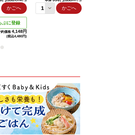
本体
本体
かごへ
かごへ
かごへ
らぶに登録
4,148円
予約価格
(税込
4,480円)