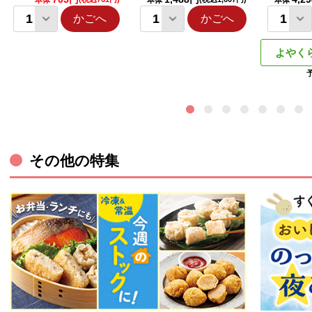
本体
本体
本体
かごへ
かごへ
よやく
その他の特集