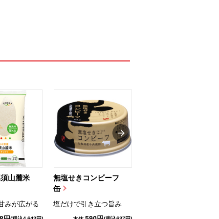
那須山麓米
無塩せきコンビーフ
ちゅるっと飲むゼリ
缶
ー（りんご...
甘みが広がる
塩だけで引き立つ旨み
国産りんご果汁を使用
98円
590円
1,114円
(税込4,642円)
(税込637円)
(税込1,203円