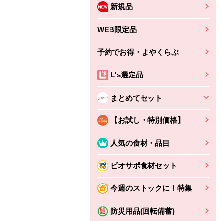
新規品
WEB限定品
予約でお得・よやくらぶ
L's選定品
まとめてセット
【お試し・特別価格】
人気の食材・品目
ビオサポ食材セット
ちょこっと揚げ（香
ね天
バルサミコ
今週のストックに！特集
ばしエビ味...
さわやか
コク深くフルーティー
えびの風味がぶわっ！
3円
2,160円
防災用品(回転備蓄)
(税込370円)
(税込2,333円)
本体
330円
(税込356円)