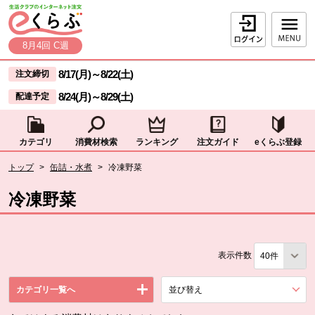
本文へジャンプする。
ページの先頭です。
ログイン
8月4回 C週
ここからサイト内共通メニューです。
サイト内共通メニューをスキップする
8/17(月)
～
8/22(土)
注文締切
8/24(月)
～
8/29(土)
配達予定
カテゴリ
消費材検索
ランキング
注文ガイド
eくらぶ登録
サイト内共通メニューここまで。
ここから現在位置です。
トップ
>
缶詰・水煮
>
冷凍野菜
現在位置ここまで
冷凍野菜
表示件数
カテゴリ一覧へ
並び替え
を展開する。