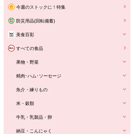
今週のストックに！特集
防災用品(回転備蓄)
美食百彩
すべての食品
果物・野菜
精肉･ハム･ソーセージ
魚介・練りもの
米・穀類
牛乳・乳製品・卵
納豆・こんにゃく