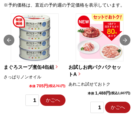
※予約価格は、直近の予約週の予定価格を表示しています。
まぐろスープ煮缶4缶組
お試しお肉パクパクセッ
トA
さっぱりノンオイル
あれこれ試せておトク
705円
)
(税込761円)
本体
1,488円
(税込1,607円)
本体
かごへ
かごへ