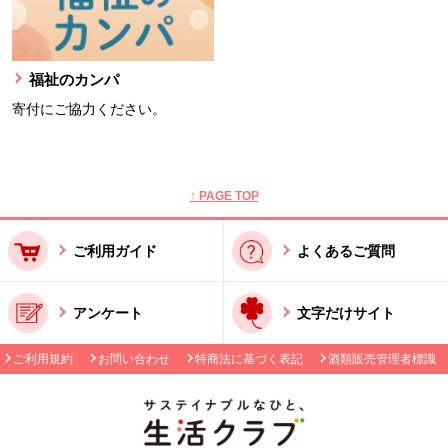
福祉のカンパ
寄付にご協力ください。
本文ここまで。
ここから共通フッターメニューです。
↑ PAGE TOP
ご利用ガイド
よくあるご質問
アンケート
文字だけサイト
ご利用規約
お問い合わせ
特商法に基づく表記
酒類販売管理者標識