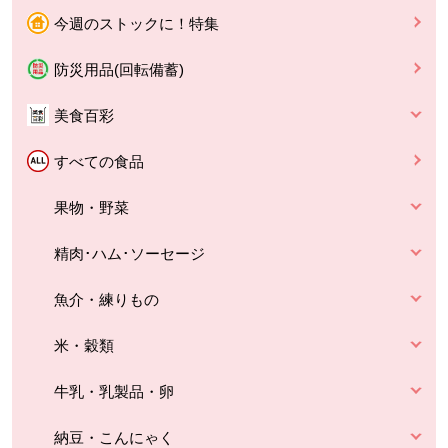
今週のストックに！特集
防災用品(回転備蓄)
美食百彩
すべての食品
果物・野菜
精肉･ハム･ソーセージ
魚介・練りもの
米・穀類
牛乳・乳製品・卵
納豆・こんにゃく