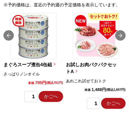
※予約価格は、直近の予約週の予定価格を表示しています。
まぐろスープ煮缶4缶組
お試しお肉パクパクセッ
トA
さっぱりノンオイル
あれこれ試せておトク
705円
)
(税込761円)
本体
1,488円
(税込1,607円)
本体
かごへ
かごへ