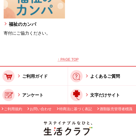
福祉のカンパ
寄付にご協力ください。
本文ここまで。
ここから共通フッターメニューです。
↑ PAGE TOP
ご利用ガイド
よくあるご質問
アンケート
文字だけサイト
ご利用規約
お問い合わせ
特商法に基づく表記
酒類販売管理者標識