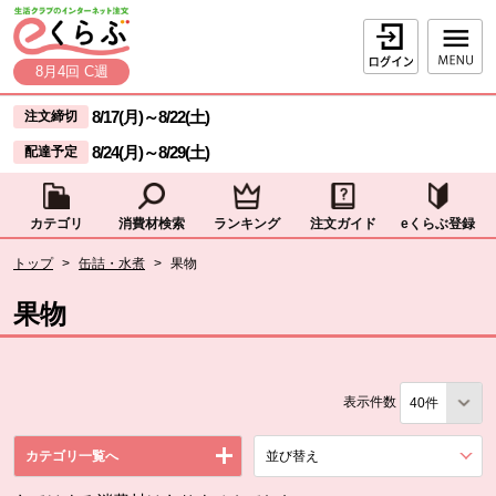
本文へジャンプする。
ページの先頭です。
ログイン
8月4回 C週
ここからサイト内共通メニューです。
サイト内共通メニューをスキップする
8/17(月)
～
8/22(土)
注文締切
8/24(月)
～
8/29(土)
配達予定
カテゴリ
消費材検索
ランキング
注文ガイド
eくらぶ登録
サイト内共通メニューここまで。
ここから現在位置です。
トップ
>
缶詰・水煮
>
果物
現在位置ここまで
果物
表示件数
カテゴリ一覧へ
並び替え
を展開する。