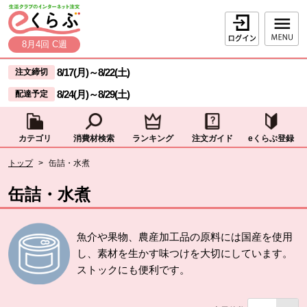
本文へジャンプする。
ページの先頭です。
ログイン
8月4回 C週
ここからサイト内共通メニューです。
サイト内共通メニューをスキップする
8/17(月)
～
8/22(土)
注文締切
8/24(月)
～
8/29(土)
配達予定
カテゴリ
消費材検索
ランキング
注文ガイド
eくらぶ登録
サイト内共通メニューここまで。
ここから現在位置です。
トップ
>
缶詰・水煮
現在位置ここまで
缶詰・水煮
魚介や果物、農産加工品の原料には国産を使用
し、素材を生かす味つけを大切にしています。
ストックにも便利です。