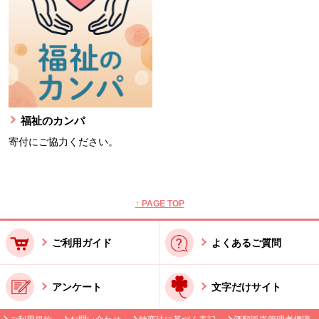
福祉のカンパ
寄付にご協力ください。
本文ここまで。
ここから共通フッターメニューです。
↑ PAGE TOP
ご利用ガイド
よくあるご質問
アンケート
文字だけサイト