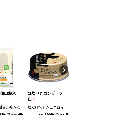
那須山麓米
無塩せきコンビーフ
ちゅるっと飲むゼリ
缶
ー（りんご...
甘みが広がる
塩だけで引き立つ旨み
国産りんご果汁を使用
98円
590円
1,114円
(税込4,642円)
(税込637円)
(税込1,203円