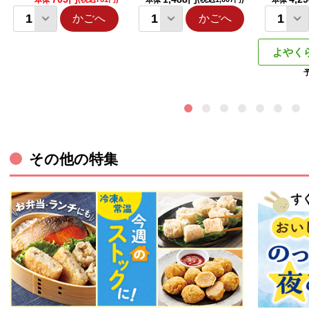
本体
本体
本体
かごへ
かごへ
よやく
その他の特集