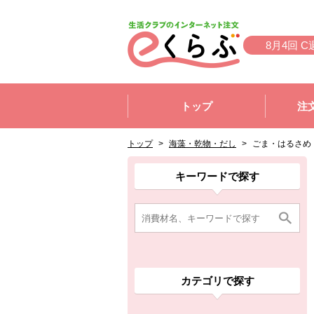
本文へジャンプする。
ページの先頭です。
8月4回 C
ここからサイト内共通メニューです。
サイト内共通メニューをスキップする
トップ
注
サイト内共通メニューここまで。
ここから現在位置です。
現在位置ここまで
トップ
>
海藻・乾物・だし
>
ごま・はるさめ
ここから消費材検索メニューです。
消費材検索メニューここまで。
ここから本文です。
ここから組合員向けメニューです。
組合員向けメニューここまで。
ここから本文です。
キーワードで探す
カテゴリで探す