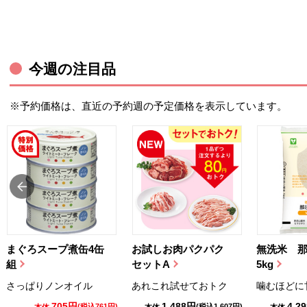
今週の注目品
※予約価格は、直近の予約週の予定価格を表示しています。
まぐろスープ煮缶4缶
お試しお肉パクパク
無洗米 
組
セットA
5kg
さっぱりノンオイル
あれこれ試せておトク
噛むほどに
705円
1,488円
4,2
(税込761円)
(税込1,607円)