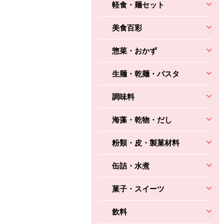
軽食・麺セット
美食百彩
惣菜・おかず
生麺・乾麺・パスタ
調味料
海藻・乾物・だし
粉類・皮・製菓材料
缶詰・水煮
菓子・スイーツ
飲料