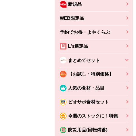
新規品
WEB限定品
予約でお得・よやくらぶ
L's選定品
まとめてセット
【お試し・特別価格】
人気の食材・品目
ビオサポ食材セット
ちょこっと揚げ（香
ね天
バルサミコ
今週のストックに！特集
ばしエビ味...
さわやか
コク深くフルーティー
えびの風味がぶわっ！
3円
2,160円
防災用品(回転備蓄)
(税込370円)
(税込2,333円)
本体
330円
(税込356円)