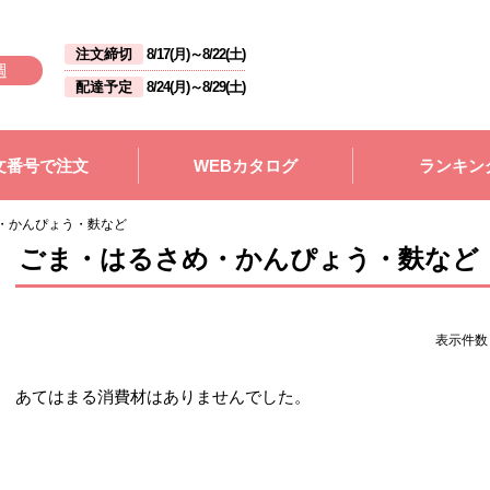
注文締切
8/17(月)
～
8/22(土)
週
配達予定
8/24(月)
～
8/29(土)
文番号で注文
WEBカタログ
ランキン
・かんぴょう・麩など
ごま・はるさめ・かんぴょう・麩など
表示件
あてはまる消費材はありませんでした。