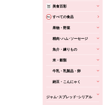
本体
かごへ
かごへ
美食百彩
かごへ
すべての食品
果物・野菜
精肉･ハム･ソーセージ
魚介・練りもの
米・穀類
牛乳・乳製品・卵
納豆・こんにゃく
ジャム･スプレッド･シリアル