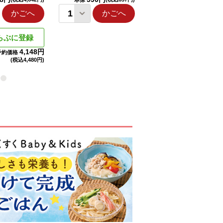
本体
本体
かごへ
かごへ
かごへ
らぶに登録
4,148円
予約価格
(税込
4,480円)