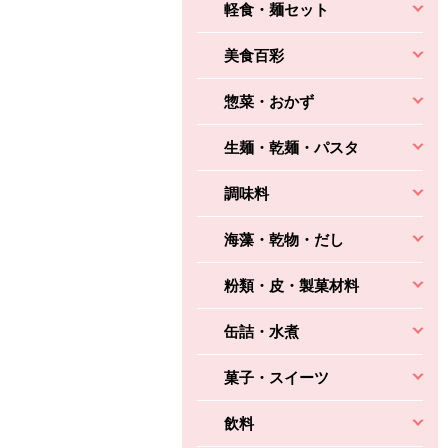
軽食・麺セット
美食百彩
惣菜・おかず
生麺・乾麺・パスタ
調味料
海藻・乾物・だし
粉類・皮・製菓材料
缶詰・水煮
菓子・スイーツ
飲料