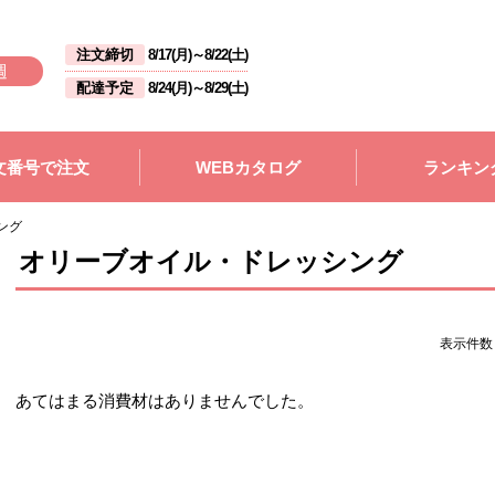
注文締切
8/17(月)
～
8/22(土)
週
配達予定
8/24(月)
～
8/29(土)
文番号で注文
WEBカタログ
ランキン
ング
オリーブオイル・ドレッシング
表示件
あてはまる消費材はありませんでした。