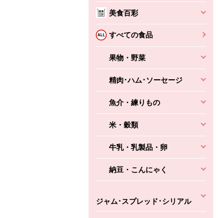
本体
かごへ
かごへ
美食百彩
かごへ
すべての食品
果物・野菜
精肉･ハム･ソーセージ
魚介・練りもの
米・穀類
牛乳・乳製品・卵
納豆・こんにゃく
ジャム･スプレッド･シリアル