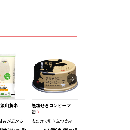
那須山麓米
無塩せきコンビーフ
ちゅるっと飲むゼリ
缶
ー（りんご...
甘みが広がる
塩だけで引き立つ旨み
国産りんご果汁を使用
98円
590円
1,114円
(税込4,642円)
(税込637円)
(税込1,203円