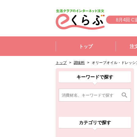
本文へジャンプする。
ページの先頭です。
8月4回 C
ここからサイト内共通メニューです。
サイト内共通メニューをスキップする
トップ
注
サイト内共通メニューここまで。
ここから現在位置です。
現在位置ここまで
トップ
>
調味料
>
オリーブオイル・ドレッシ
ここから消費材検索メニューです。
消費材検索メニューここまで。
ここから本文です。
ここから組合員向けメニューです。
組合員向けメニューここまで。
ここから本文です。
キーワードで探す
カテゴリで探す