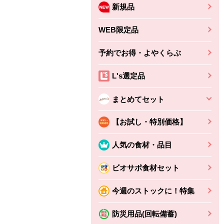
新規品
WEB限定品
予約でお得・よやくらぶ
L's選定品
まとめてセット
【お試し・特別価格】
人気の食材・品目
ビオサポ食材セット
ちょこっと揚げ（香
ね天
バルサミコ
今週のストックに！特集
ばしエビ味...
さわやか
コク深くフルーティー
えびの風味がぶわっ！
3円
2,160円
防災用品(回転備蓄)
(税込370円)
(税込2,333円)
本体
330円
(税込356円)