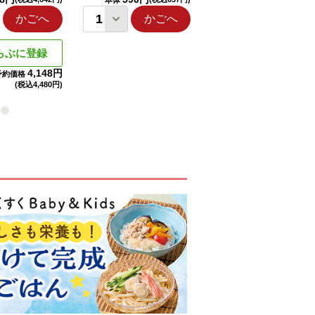
本体
本体
かごへ
かごへ
かごへ
らぶに登録
4,148円
予約価格
(税込
4,480円)