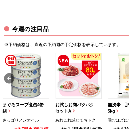
今週の注目品
※予約価格は、直近の予約週の予定価格を表示しています。
まぐろスープ煮缶4缶
お試しお肉パクパク
無洗米 
組
セットA
5kg
さっぱりノンオイル
あれこれ試せておトク
噛むほどに
705円
1,488円
4,2
(税込761円)
(税込1,607円)