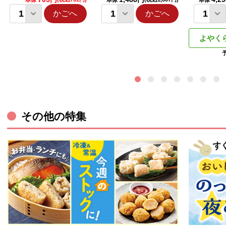
本体
本体
本体
かごへ
かごへ
よやく
その他の特集