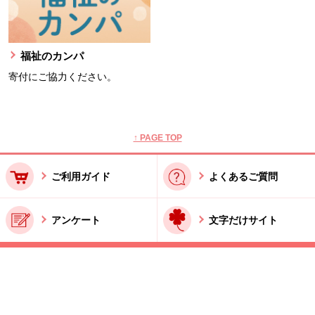
福祉のカンパ
寄付にご協力ください。
本文ここまで。
ここから共通フッターメニューです。
↑ PAGE TOP
ご利用ガイド
よくあるご質問
アンケート
文字だけサイト
ご利用規約
お問い合わせ
特商法に基づく表記
酒類販売管理者標識