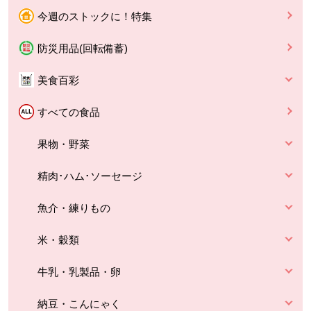
今週のストックに！特集
防災用品(回転備蓄)
美食百彩
すべての食品
果物・野菜
精肉･ハム･ソーセージ
魚介・練りもの
米・穀類
牛乳・乳製品・卵
納豆・こんにゃく