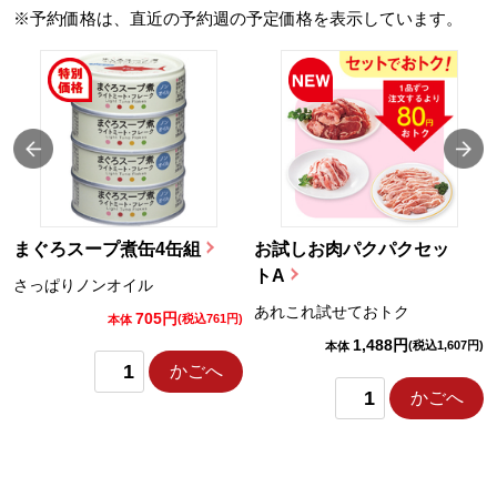
※予約価格は、直近の予約週の予定価格を表示しています。
まぐろスープ煮缶4缶組
お試しお肉パクパクセッ
トA
さっぱりノンオイル
あれこれ試せておトク
705円
)
(税込761円)
本体
1,488円
(税込1,607円)
本体
かごへ
かごへ