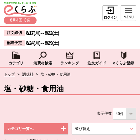
本文へジャンプする。
ページの先頭です。
ログイン
8月4回 C週
ここからサイト内共通メニューです。
サイト内共通メニューをスキップする
8/17(月)
～
8/22(土)
注文締切
8/24(月)
～
8/29(土)
配達予定
カテゴリ
消費材検索
ランキング
注文ガイド
eくらぶ登録
サイト内共通メニューここまで。
ここから現在位置です。
トップ
>
調味料
>
塩・砂糖・食用油
現在位置ここまで
塩・砂糖・食用油
表示件数
カテゴリ一覧へ
並び替え
を展開する。