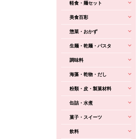
軽食・麺セット
美食百彩
惣菜・おかず
生麺・乾麺・パスタ
調味料
海藻・乾物・だし
粉類・皮・製菓材料
缶詰・水煮
菓子・スイーツ
飲料