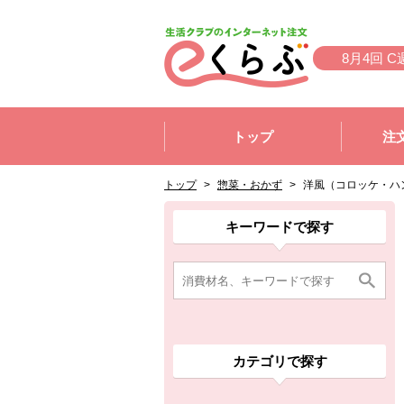
本文へジャンプする。
ページの先頭です。
8月4回 C
ここからサイト内共通メニューです。
サイト内共通メニューをスキップする
トップ
注
サイト内共通メニューここまで。
ここから現在位置です。
現在位置ここまで
トップ
>
惣菜・おかず
>
洋風（コロッケ・ハ
ここから消費材検索メニューです。
消費材検索メニューここまで。
ここから本文です。
ここから組合員向けメニューです。
組合員向けメニューここまで。
ここから本文です。
キーワードで探す
カテゴリで探す