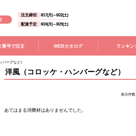
注文締切
8/17(月)
～
8/22(土)
週
配達予定
8/24(月)
～
8/29(土)
文番号で注文
WEBカタログ
ランキン
ンバーグなど）
洋風（コロッケ・ハンバーグなど）
表示件
あてはまる消費材はありませんでした。