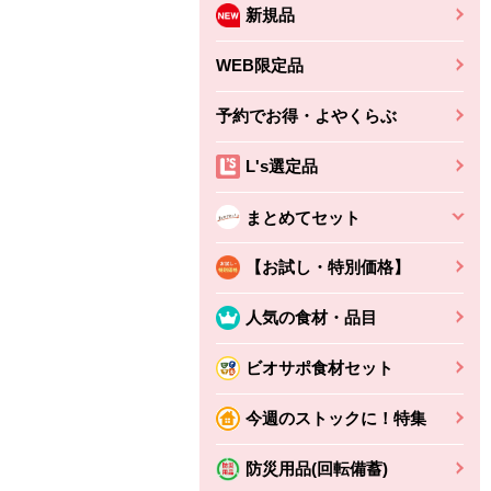
新規品
WEB限定品
予約でお得・よやくらぶ
L's選定品
まとめてセット
【お試し・特別価格】
人気の食材・品目
ビオサポ食材セット
ちょこっと揚げ（香
ね天
バルサミコ
今週のストックに！特集
ばしエビ味...
さわやか
コク深くフルーティー
えびの風味がぶわっ！
3円
2,160円
防災用品(回転備蓄)
(税込370円)
(税込2,333円)
本体
330円
(税込356円)