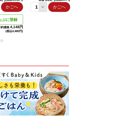
本体
本体
かごへ
かごへ
かごへ
らぶに登録
4,148円
予約価格
(税込
4,480円)