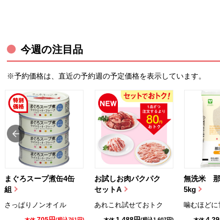
今週の注目品
※予約価格は、直近の予約週の予定価格を表示しています。
まぐろスープ煮缶4缶
お試しお肉パクパク
無洗米 
組
セットA
5kg
さっぱりノンオイル
あれこれ試せておトク
噛むほどに
705円
1,488円
4,2
(税込761円)
(税込1,607円)