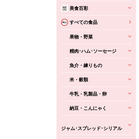
本体
かごへ
かごへ
美食百彩
かごへ
すべての食品
果物・野菜
精肉･ハム･ソーセージ
魚介・練りもの
米・穀類
牛乳・乳製品・卵
納豆・こんにゃく
ジャム･スプレッド･シリアル