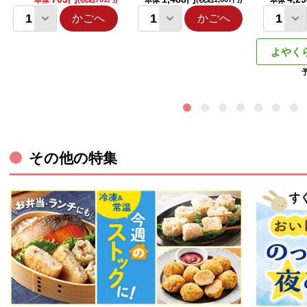
本体
本体
本体
かごへ
かごへ
よやく
その他の特集