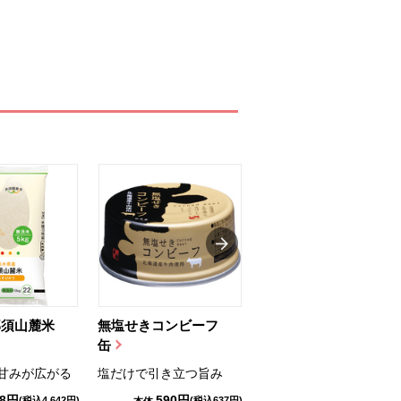
那須山麓米
無塩せきコンビーフ
ちゅるっと飲むゼリ
缶
ー（りんご...
甘みが広がる
塩だけで引き立つ旨み
国産りんご果汁を使用
98円
590円
1,114円
(税込4,642円)
(税込637円)
(税込1,203円