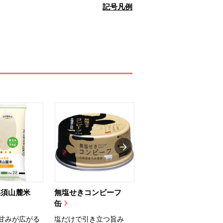
記号凡例
那須山麓米
無塩せきコンビーフ
ちゅるっと飲むゼリ
缶
ー（りんご...
甘みが広がる
塩だけで引き立つ旨み
国産りんご果汁を使用