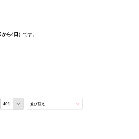
日から4日）
です。
数
並び替え
を展開する。