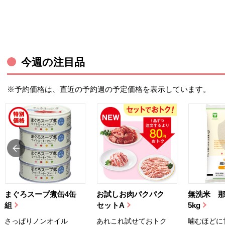
今週の注目品
※予約価格は、直近の予約週の予定価格を表示しています。
まぐろスープ煮缶4缶
お試しお肉パクパク
無洗米 
組
セットA
5kg
さっぱりノンオイル
あれこれ試せておトク
噛むほどに