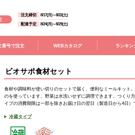
注文締切
8/17(月)
～
8/22(土)
週
配達予定
8/24(月)
～
8/29(土)
文番号で注文
WEBカタログ
ランキン
ビオサポ食材セット
食材や調味料が使い切りのセットで届く、便利なミールキット
のを使っています。野菜は水洗いせずに調理できます。つくり
イプの消費期限は一部を除きお届け日の翌日（製造日から4日）
冷蔵タイプ