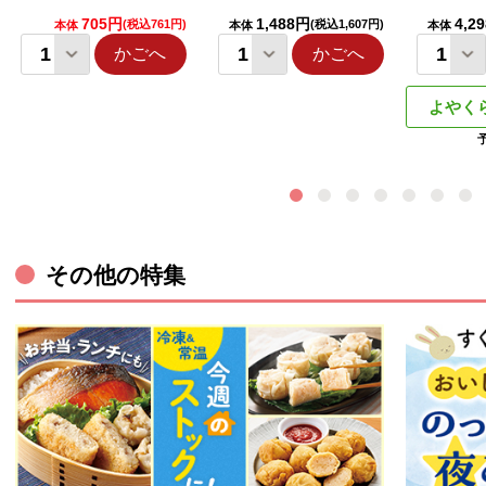
705円
1,488円
4,2
(税込761円)
(税込1,607円)
本体
本体
本体
かごへ
かごへ
よやく
その他の特集