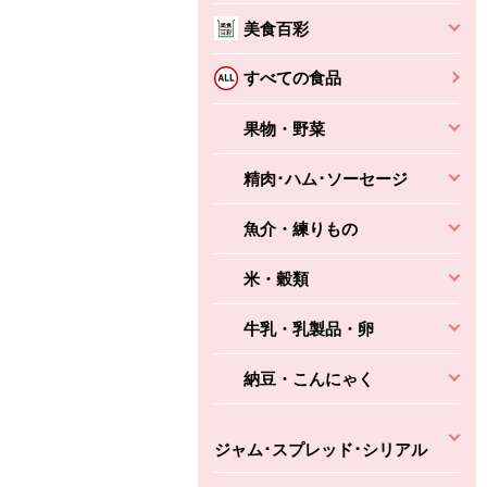
美食百彩
すべての食品
果物・野菜
精肉･ハム･ソーセージ
魚介・練りもの
米・穀類
牛乳・乳製品・卵
納豆・こんにゃく
ちょこっと揚げ（香
ね天
バルサミコ
ばしエビ味...
ジャム･スプレッド･シリアル
さわやか
コク深くフルーティー
えびの風味がぶわっ！