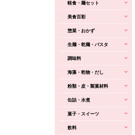
3円
2,160円
(税込370円)
(税込2,333円)
本体
軽食・麺セット
330円
(税込356円)
本体
かごへ
かごへ
かごへ
美食百彩
惣菜・おかず
生麺・乾麺・パスタ
調味料
海藻・乾物・だし
粉類・皮・製菓材料
缶詰・水煮
菓子・スイーツ
飲料