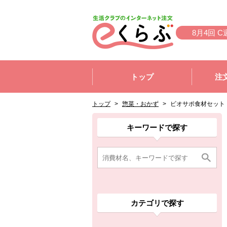
本文へジャンプする。
ページの先頭です。
8月4回 C
ここからサイト内共通メニューです。
サイト内共通メニューをスキップする
トップ
注
サイト内共通メニューここまで。
ここから現在位置です。
現在位置ここまで
トップ
>
惣菜・おかず
>
ビオサポ食材セット
ここから消費材検索メニューです。
消費材検索メニューここまで。
ここから本文です。
ここから組合員向けメニューです。
組合員向けメニューここまで。
ここから本文です。
キーワードで探す
カテゴリで探す