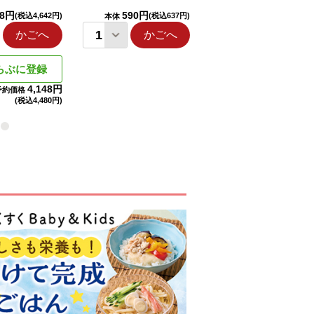
98円
590円
1,114円
(税込4,642円)
(税込637円)
(税込1,203円
本体
本体
かごへ
かごへ
かごへ
らぶに登録
4,148円
予約価格
(税込
4,480円)