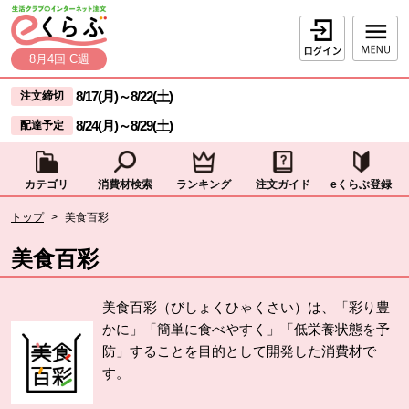
本文へジャンプする。
ページの先頭です。
ログイン
8月4回 C週
ここからサイト内共通メニューです。
サイト内共通メニューをスキップする
8/17(月)
～
8/22(土)
注文締切
8/24(月)
～
8/29(土)
配達予定
カテゴリ
消費材検索
ランキング
注文ガイド
eくらぶ登録
サイト内共通メニューここまで。
ここから現在位置です。
トップ
>
美食百彩
現在位置ここまで
美食百彩
美食百彩（びしょくひゃくさい）は、「彩り豊
かに」「簡単に食べやすく」「低栄養状態を予
防」することを目的として開発した消費材で
す。