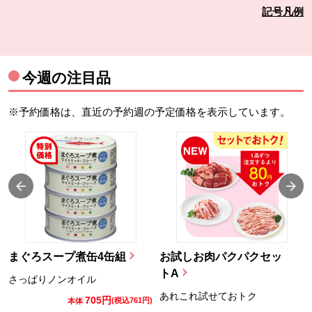
記号凡例
今週の注目品
※予約価格は、直近の予約週の予定価格を表示しています。
まぐろスープ煮缶4缶組
お試しお肉パクパクセッ
トA
さっぱりノンオイル
あれこれ試せておトク
705円
)
(税込761円)
本体