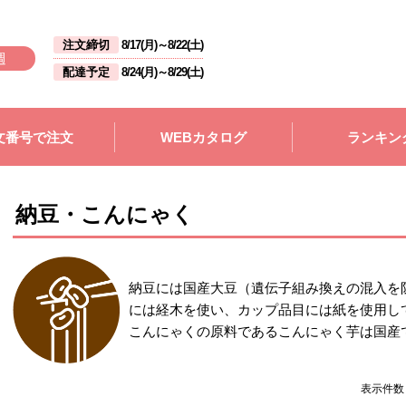
注文締切
8/17(月)
～
8/22(土)
週
配達予定
8/24(月)
～
8/29(土)
文番号で注文
WEBカタログ
ランキン
納豆・こんにゃく
納豆には国産大豆（遺伝子組み換えの混入を
には経木を使い、カップ品目には紙を使用し
こんにゃくの原料であるこんにゃく芋は国産
表示件