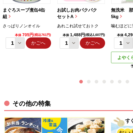
まぐろスープ煮缶4缶
お試しお肉パクパク
無洗米 
組
セットA
5kg
さっぱりノンオイル
あれこれ試せておトク
噛むほどに
705円
1,488円
4,2
(税込761円)
(税込1,607円)
本体
本体
本体
かごへ
かごへ
よやく
その他の特集