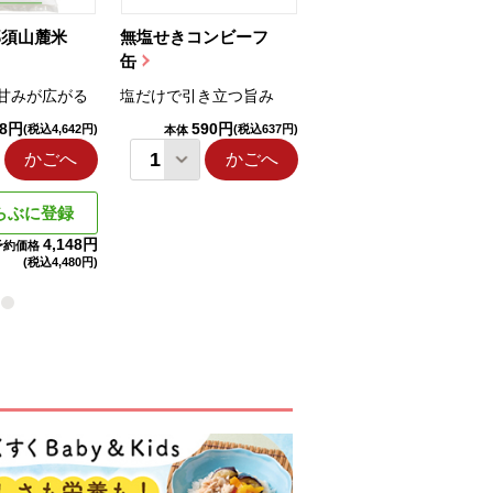
那須山麓米
無塩せきコンビーフ
ちゅるっと飲むゼリ
缶
ー（りんご...
甘みが広がる
塩だけで引き立つ旨み
国産りんご果汁を使用
98円
590円
1,114円
(税込4,642円)
(税込637円)
(税込1,203円
本体
本体
かごへ
かごへ
かごへ
らぶに登録
4,148円
予約価格
(税込
4,480円)