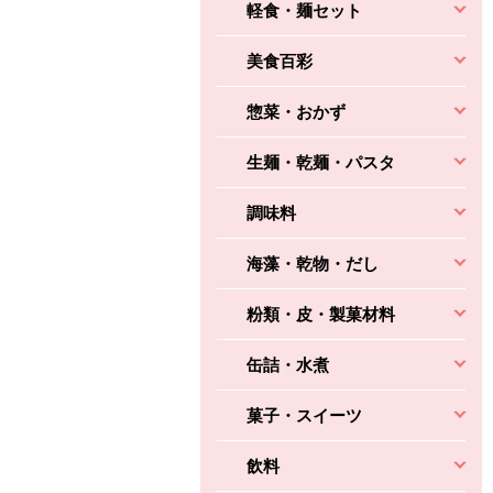
軽食・麺セット
美食百彩
惣菜・おかず
生麺・乾麺・パスタ
調味料
海藻・乾物・だし
粉類・皮・製菓材料
缶詰・水煮
菓子・スイーツ
飲料