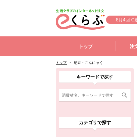
本文へジャンプする。
ページの先頭です。
8月4回 C
ここからサイト内共通メニューです。
サイト内共通メニューをスキップする
トップ
注
サイト内共通メニューここまで。
ここから現在位置です。
現在位置ここまで
トップ
>
納豆・こんにゃく
ここから消費材検索メニューです。
消費材検索メニューここまで。
ここから本文です。
ここから組合員向けメニューです。
組合員向けメニューここまで。
ここから本文です。
キーワードで探す
カテゴリで探す