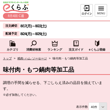
本文へジャンプする。
ページの先頭です。
ログイン
8月4回 C週
ここからサイト内共通メニューです。
サイト内共通メニューをスキップする
8/17(月)
～
8/22(土)
注文締切
8/24(月)
～
8/29(土)
配達予定
カテゴリ
消費材検索
ランキング
注文ガイド
eくらぶ登録
サイト内共通メニューここまで。
ここから現在位置です。
トップ
>
精肉･ハム･ソーセージ
>
味付肉・もつ鍋肉等加工品
現在位置ここまで
味付肉・もつ鍋肉等加工品
調理の手間を減らせる、下ごしらえ済みの品目を揃えていま
す。
※必ず加熱してください。
表示件数