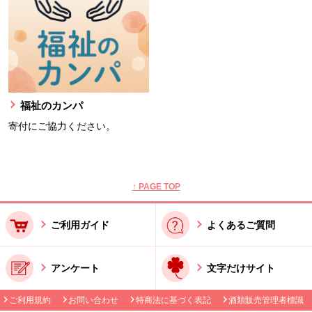
福祉のカンパ
寄付にご協力ください。
本文ここまで。
ここから共通フッターメニューです。
↑ PAGE TOP
ご利用ガイド
よくあるご質問
アンケート
文字だけサイト
ご利用規約
お問い合わせ
特商法に基づく表記
酒類販売管理者標識