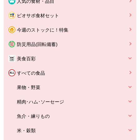
人気の食材・品目
ビオサポ食材セット
今週のストックに！特集
防災用品(回転備蓄)
美食百彩
すべての食品
果物・野菜
精肉･ハム･ソーセージ
魚介・練りもの
米・穀類