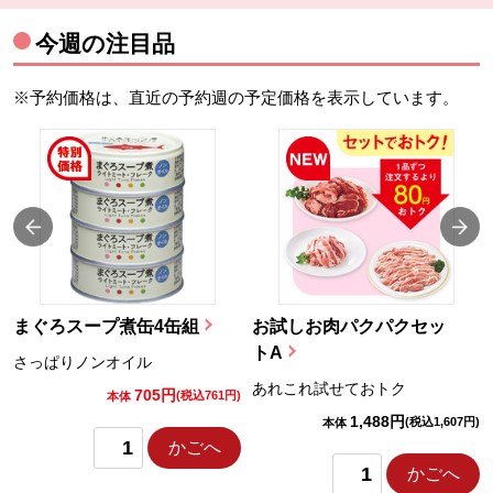
今週の注目品
※予約価格は、直近の予約週の予定価格を表示しています。
まぐろスープ煮缶4缶組
お試しお肉パクパクセッ
トA
さっぱりノンオイル
あれこれ試せておトク
705円
)
(税込761円)
本体
1,488円
(税込1,607円)
本体
かごへ
かごへ