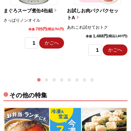
まぐろスープ煮缶4缶組
お試しお肉パクパクセッ
トA
さっぱりノンオイル
あれこれ試せておトク
705円
)
(税込761円)
本体
1,488円
(税込1,607円)
本体
かごへ
かごへ
その他の特集