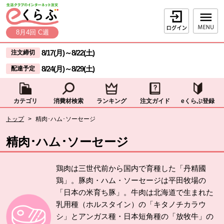
本文へジャンプする。
ページの先頭です。
ログイン
8月4回 C週
ここからサイト内共通メニューです。
サイト内共通メニューをスキップする
8/17(月)
～
8/22(土)
注文締切
8/24(月)
～
8/29(土)
配達予定
カテゴリ
消費材検索
ランキング
注文ガイド
eくらぶ登録
サイト内共通メニューここまで。
ここから現在位置です。
トップ
>
精肉･ハム･ソーセージ
現在位置ここまで
精肉･ハム･ソーセージ
鶏肉は三世代前から国内で育種した「丹精國
鶏」。豚肉・ハム・ソーセージは平田牧場の
「日本の米育ち豚」。牛肉は北海道で生まれた
乳用種（ホルスタイン）の「キタノチカラウ
シ」とアンガス種・日本短角種の「放牧牛」の