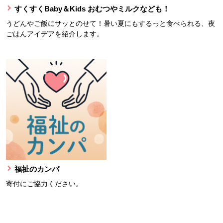
すくすくBaby＆Kids おむつやミルクなども！
うどんやご飯にサッとのせて！暑い夏にもするっと食べられる、夜
ごはんアイデアを紹介します。
福祉のカンパ
寄付にご協力ください。
本文ここまで。
ここから共通フッターメニューです。