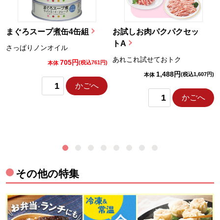
まぐろスープ煮缶4缶組
お試しお肉パクパクセッ
トA
さっぱりノンオイル
あれこれ試せておトク
705円
)
(税込761円)
本体
1,488円
(税込1,607円)
本体
かごへ
かごへ
その他の特集