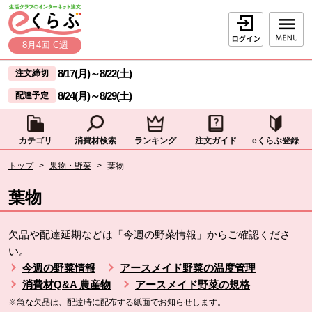
本文へジャンプする。
ページの先頭です。
ログイン
8月4回 C週
ここからサイト内共通メニューです。
サイト内共通メニューをスキップする
8/17(月)
～
8/22(土)
注文締切
8/24(月)
～
8/29(土)
配達予定
カテゴリ
消費材検索
ランキング
注文ガイド
eくらぶ登録
サイト内共通メニューここまで。
ここから現在位置です。
トップ
>
果物・野菜
>
葉物
現在位置ここまで
葉物
欠品や配達延期などは「今週の野菜情報」からご確認くださ
い。
今週の野菜情報
アースメイド野菜の温度管理
消費材Q&A 農産物
アースメイド野菜の規格
※急な欠品は、配達時に配布する紙面でお知らせします。