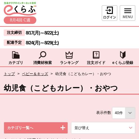
本文へジャンプする。
ページの先頭です。
ログイン
8月4回 C週
ここからサイト内共通メニューです。
サイト内共通メニューをスキップする
8/17(月)
～
8/22(土)
注文締切
8/24(月)
～
8/29(土)
配達予定
カテゴリ
消費材検索
ランキング
注文ガイド
eくらぶ登録
サイト内共通メニューここまで。
ここから現在位置です。
トップ
>
ベビー＆キッズ
>
幼児食（こどもカレー）・おやつ
現在位置ここまで
幼児食（こどもカレー）・おやつ
表示件数
カテゴリ一覧へ
並び替え
を展開する。