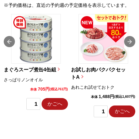
※予約価格は、直近の予約週の予定価格を表示しています。
まぐろスープ煮缶4缶組
お試しお肉パクパクセッ
トA
さっぱりノンオイル
あれこれ試せておトク
705円
)
(税込761円)
本体
1,488円
(税込1,607円)
本体
かごへ
かごへ