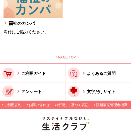
福祉のカンパ
寄付にご協力ください。
本文ここまで。
ここから共通フッターメニューです。
↑ PAGE TOP
ご利用ガイド
よくあるご質問
アンケート
文字だけサイト
ご利用規約
お問い合わせ
特商法に基づく表記
酒類販売管理者標識