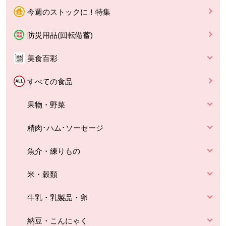
今週のストックに！特集
防災用品(回転備蓄)
美食百彩
すべての食品
果物・野菜
精肉･ハム･ソーセージ
魚介・練りもの
米・穀類
牛乳・乳製品・卵
納豆・こんにゃく